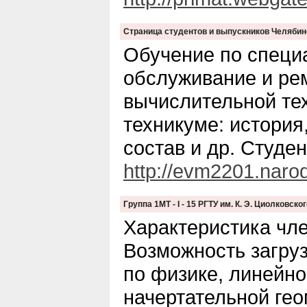
Страница студентов и выпускников Челябинс
Обучение по специ
обслуживание и ре
вычислительной те
техникуме: история
состав и др. Студе
http://evm2201.narod
Группа 1МТ - I - 15 РГТУ им. К. Э. Циолковско
Характеристика чле
Возможность загру
по физике, линейно
начертательной гео