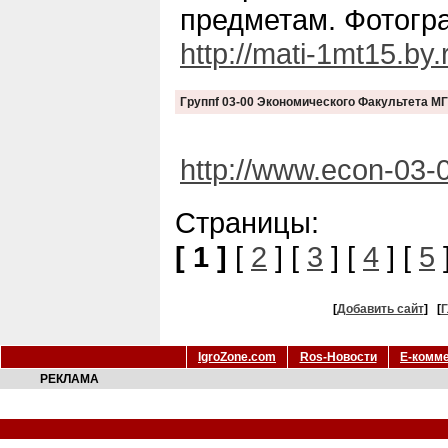
предметам. Фотогр
http://mati-1mt15.by.
Группf 03-00 Экономического Факультета М
http://www.econ-03-0
Страницы:
[ 1 ]
[
2
] [
3
] [
4
] [
5
[
Добавить сайт
]
[
Г
IgroZone.com
Ros-Новости
Е-комм
РЕКЛАМА