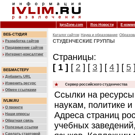
IgroZone.com
Ros-Новости
Е-комм
ВЕБ-СТУДИЯ
Каталог сайтов
:
Наука и образование
:
Образов
СТУДЕНЧЕСКИЕ ГРУППЫ
Разработка сайтов
Продвижение сайтов
Страницы:
Интернет-консалтинг
[ 1 ]
[
2
] [
3
] [
4
] [
5
ВЕБМАСТЕРУ
Добавить URL
Изменить ресурс
Сервер российского студенчества
Обмен ссылками
Ссылки на ресурсы
IVLIM.RU
наукам, политике 
О проекте
Адреса страниц ро
Наши опросы
Обратная связь
учебных заведений
Полезные ссылки
Сделать стартовой