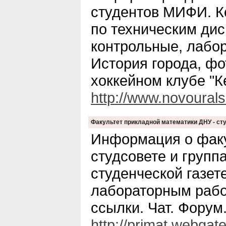
студентов МИФИ. К
по техническим ди
контрольные, лабо
История города, ф
хоккейном клубе "К
http://www.novourals
Факультет прикладной математики ДНУ - ст
Информация о факу
студсовете и групп
студенческой газет
лабораторным рабо
ссылки. Чат. Форум
http://primat.webgate