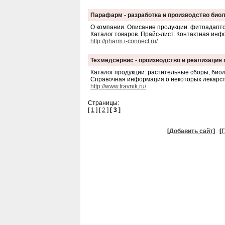
Парафарм - разработка и производство био
О компании. Описание продукции: фитоадапто
Каталог товаров. Прайс-лист. Контактная инф
http://pharm.i-connect.ru/
Техмедсервис - производство и реализация
Каталог продукции: растительные сборы, биол
Справочная информация о некоторых лекарст
http://www.travnik.ru/
Страницы:
[
1
] [
2
]
[ 3 ]
[
Добавить сайт
]
[
Г