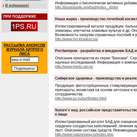
Информация о биологически активных добавка
В избранное!
http://biodobavki.org/bad/index_.shtml
ПРИ ПОДДЕРЖКЕ
Наша марка - производство лечебной косме
Иллюстрированный каталог продукции: бальза
эликсиры, клетчатка злаковых культур и др. О
Возможность загрузки справочных пособий и 
http://www.nm.kharkov.ua/
РАССЫЛКА АНОНСОВ
ЖУРНАЛА ХИТРОГО
Росбиопром - разработка и внедрение БАД 
ЛИСА
Описание препаратов из серии "Биоскан". Се
научных исследований. Информация о компан
http://www.meds.sar.ru/
Сибирское здоровье - производство и реал
Продукция: фитосорбционные стимулирующие
препараты, косметика на основе хитозана и к
сотрудничеству.
http://www.az.ru/parf/index.html
Nature's way, российское представительств
к пище
Иллюстрированный каталог БАД для очищения 
сердечно-сосудистых заболеваний, лечения ар
лист. Описание состава средств. Рекомендац
http://www.naturesway.ru/index.php