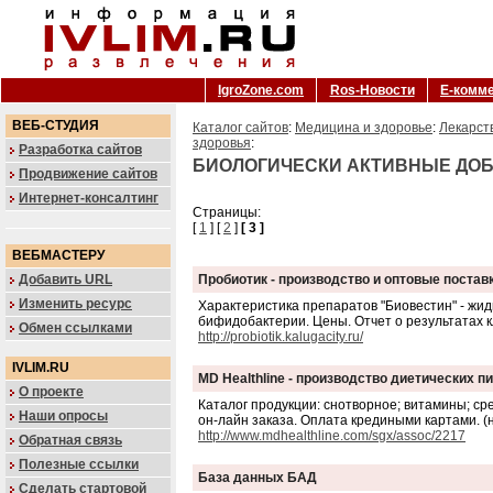
IgroZone.com
Ros-Новости
Е-комм
ВЕБ-СТУДИЯ
Каталог сайтов
:
Медицина и здоровье
:
Лекарст
здоровья
:
Разработка сайтов
БИОЛОГИЧЕСКИ АКТИВНЫЕ ДО
Продвижение сайтов
Интернет-консалтинг
Страницы:
[
1
] [
2
]
[ 3 ]
ВЕБМАСТЕРУ
Добавить URL
Пробиотик - производство и оптовые постав
Изменить ресурс
Характеристика препаратов "Биовестин" - жид
бифидобактерии. Цены. Отчет о результатах 
Обмен ссылками
http://probiotik.kalugacity.ru/
IVLIM.RU
MD Healthline - производство диетических 
О проекте
Каталог продукции: снотворное; витамины; ср
Наши опросы
он-лайн заказа. Оплата кредиными картами. (н
http://www.mdhealthline.com/sgx/assoc/2217
Обратная связь
Полезные ссылки
База данных БАД
Сделать стартовой