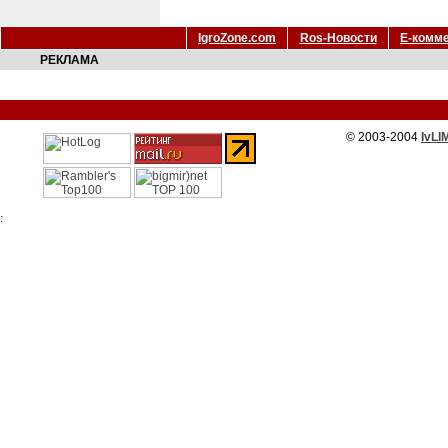
IgroZone.com
Ros-Новости
Е-комм
РЕКЛАМА
© 2003-2004
IvLI
: