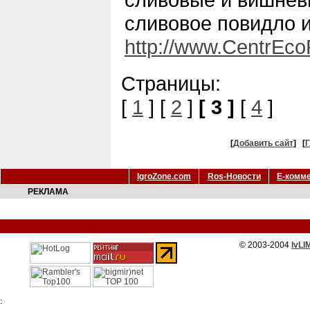
сливовое повидло и
http://www.CentrEco
Страницы:
[
1
] [
2
]
[ 3 ]
[
4
]
[
Добавить сайт
]
[
Г
IgroZone.com
Ros-Новости
Е-комм
РЕКЛАМА
© 2003-2004
IvLI
: