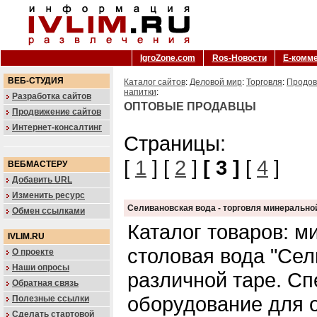
IgroZone.com
Ros-Новости
Е-комм
ВЕБ-СТУДИЯ
Каталог сайтов
:
Деловой мир
:
Торговля
:
Продов
напитки
:
Разработка сайтов
ОПТОВЫЕ ПРОДАВЦЫ
Продвижение сайтов
Интернет-консалтинг
Страницы:
[
1
] [
2
]
[ 3 ]
[
4
]
ВЕБМАСТЕРУ
Добавить URL
Изменить ресурс
Селивановская вода - торговля минерально
Обмен ссылками
Каталог товаров: 
IVLIM.RU
столовая вода "Сел
О проекте
Наши опросы
различной таре. С
Обратная связь
оборудование для о
Полезные ссылки
Сделать стартовой