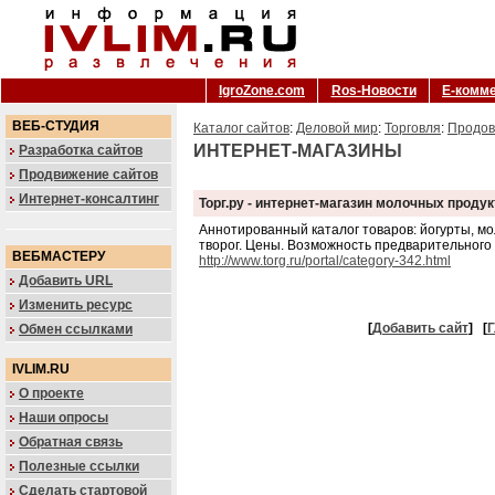
IgroZone.com
Ros-Новости
Е-комм
ВЕБ-СТУДИЯ
Каталог сайтов
:
Деловой мир
:
Торговля
:
Продов
ИНТЕРНЕТ-МАГАЗИНЫ
Разработка сайтов
Продвижение сайтов
Интернет-консалтинг
Торг.ру - интернет-магазин молочных продук
Аннотированный каталог товаров: йогурты, мо
творог. Цены. Возможность предварительного 
ВЕБМАСТЕРУ
http://www.torg.ru/portal/category-342.html
Добавить URL
Изменить ресурс
[
Добавить сайт
]
[
Г
Обмен ссылками
IVLIM.RU
О проекте
Наши опросы
Обратная связь
Полезные ссылки
Сделать стартовой