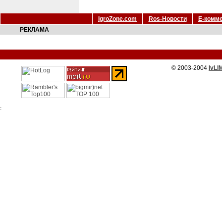
IgroZone.com
Ros-Новости
Е-комм
РЕКЛАМА
© 2003-2004
IvLI
: