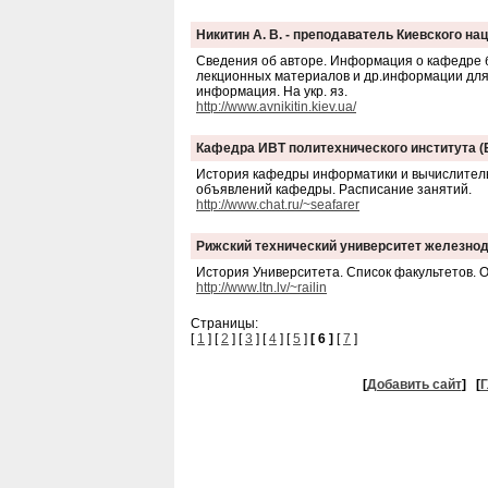
Никитин А. В. - преподаватель Киевского н
Сведения об авторе. Информация о кафедре б
лекционных материалов и др.информации для 
информация. На укр. яз.
http://www.avnikitin.kiev.ua/
Кафедра ИВТ политехнического института (
История кафедры информатики и вычислитель
объявлений кафедры. Расписание занятий.
http://www.chat.ru/~seafarer
Рижский технический университет железно
История Университета. Список факультетов. 
http://www.ltn.lv/~railin
Страницы:
[
1
] [
2
] [
3
] [
4
] [
5
]
[ 6 ]
[
7
]
[
Добавить сайт
]
[
Г