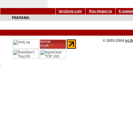
IgroZone.com
Ros-Новости
Е-комм
РЕКЛАМА
© 2003-2004
IvLI
: