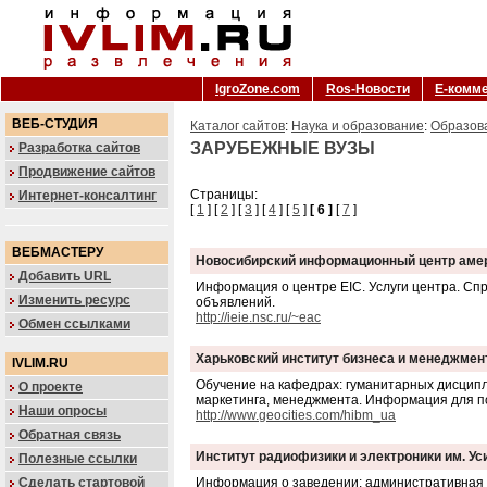
IgroZone.com
Ros-Новости
Е-комм
ВЕБ-СТУДИЯ
Каталог сайтов
:
Наука и образование
:
Образов
ЗАРУБЕЖНЫЕ ВУЗЫ
Разработка сайтов
Продвижение сайтов
Страницы:
Интернет-консалтинг
[
1
] [
2
] [
3
] [
4
] [
5
]
[ 6 ]
[
7
]
ВЕБМАСТЕРУ
Новосибирский информационный центр аме
Добавить URL
Информация о центре EIC. Услуги центра. Сп
Изменить ресурс
объявлений.
http://ieie.nsc.ru/~eac
Обмен ссылками
Харьковский институт бизнеса и менеджмен
IVLIM.RU
Обучение на кафедрах: гуманитарных дисципли
О проекте
маркетинга, менеджмента. Информация для п
Наши опросы
http://www.geocities.com/hibm_ua
Обратная связь
Институт радиофизики и электроники им. Ус
Полезные ссылки
Сделать стартовой
Информация о заведении: административная c