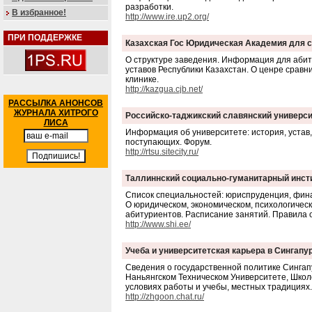
разработки.
В избранное!
http://www.ire.up2.org/
ПРИ ПОДДЕРЖКЕ
Казахская Гос Юридическая Академия для с
О структуре заведения. Информация для абит
уставов Республики Казахстан. О ценре сравн
клинике.
http://kazgua.cjb.net/
РАССЫЛКА АНОНСОВ
ЖУРНАЛА ХИТРОГО
Российско-таджикский славянский универси
ЛИСА
Информация об университете: история, устав,
поступающих. Форум.
http://rtsu.sitecity.ru/
Таллиннский социально-гуманитарный инст
Список специальностей: юриспруденция, финан
О юридическом, экономическом, психологичес
абитуриентов. Расписание занятий. Правила 
http://www.shi.ee/
Учеба и университетская карьера в Сингапу
Сведения о государственной политике Сингап
Наньянгском Техническом Университете, Школ
условиях работы и учебы, местных традициях.
http://zhgoon.chat.ru/