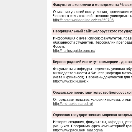
Факультет экономики и менеджмента Чешск
Описание условий поступления, проживания и
Чешского сельскохозяйственного университета
http://home.worldonline.cz/~cz359706
Неофициальный сайт Белорусского государ
Информация о вузе: список факультетов, прав
обязанности студентов. Персоналии преподав
Форум.
http://narhozguide.euro.ru/
Кировоградский институт коммерции - дневн
Факультеты и кафедры: перечень, условия об
жизнедеятельности и бизнеса; кафедра матем
учета и финансов). Перечень документов для 
http://www.kik.kr.ua/kik
Оршанское представительство Белорусског
О представительстве: условиях приема, оплат
http://orshabkiu.narod.ru/
Одесская государственная морская академ
История создания, факультеты, кафедры, усл
учащихся. Программа курса компьютерной гра
http://www.paco.net/~mar.ogma