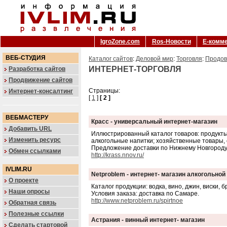
IgroZone.com
Ros-Новости
Е-комм
ВЕБ-СТУДИЯ
Каталог сайтов
:
Деловой мир
:
Торговля
:
Продов
ИНТЕРНЕТ-ТОРГОВЛЯ
Разработка сайтов
Продвижение сайтов
Страницы:
Интернет-консалтинг
[
1
]
[ 2 ]
ВЕБМАСТЕРУ
Красс - универсальный интернет-магазин
Добавить URL
Иллюстрированный каталог товаров: продукты 
Изменить ресурс
алкогольные напитки; хозяйственные товары,
Предложение доставки по Нижнему Новгороду
Обмен ссылками
http://krass.nnov.ru/
IVLIM.RU
Netproblem - интернет- магазин алкогольной
О проекте
Каталог продукции: водка, вино, джин, виски, 
Наши опросы
Условия заказа: доставка по Самаре.
http://www.netproblem.ru/spirtnoe
Обратная связь
Полезные ссылки
Астрания - винный интернет- магазин
Сделать стартовой