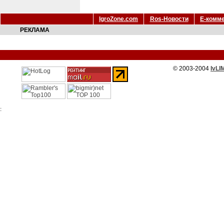
IgroZone.com
Ros-Новости
Е-комм
РЕКЛАМА
© 2003-2004
IvLI
: