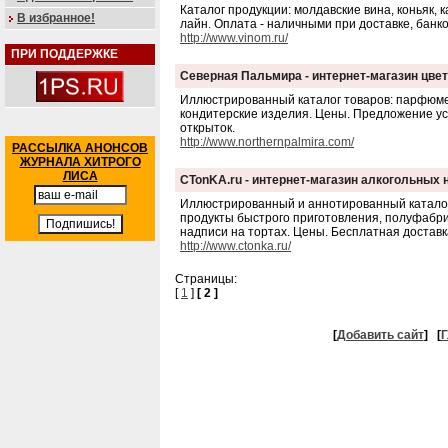
Каталог продукции: молдавские вина, коньяк, к
В избранное!
лайн. Оплата - наличными при доставке, банк
http://www.vinom.ru/
ПРИ ПОДДЕРЖКЕ
Северная Пальмира - интернет-магазин цвет
Иллюстрированный каталог товаров: парфюмер
кондитерские изделия. Цены. Предложение усл
открыток.
http://www.northernpalmira.com/
РАССЫЛКА АНОНСОВ
ЖУРНАЛА ХИТРОГО
ЛИСА
CTonKA.ru - интернет-магазин алкогольных 
Иллюстрированный и аннотированный каталог то
продукты быстрого приготовления, полуфабрик
надписи на тортах. Цены. Бесплатная доставк
http://www.ctonka.ru/
Страницы:
[
1
]
[ 2 ]
[
Добавить сайт
]
[
Г