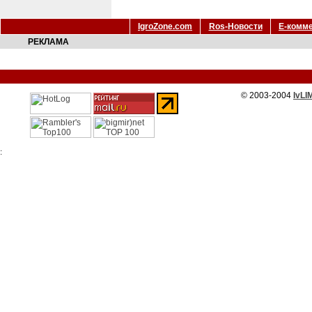
IgroZone.com
Ros-Новости
Е-комм
РЕКЛАМА
© 2003-2004
IvLI
: