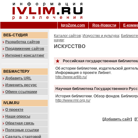
IgroZone.com
Ros-Новости
Е-комм
ВЕБ-СТУДИЯ
Каталог сайтов
:
Искусство и культура
:
Библиоте
науки
:
Разработка сайтов
ИСКУССТВО
Продвижение сайтов
Интернет-консалтинг
Российская государственная библиотека
Об истории библиотеки, издательской деятельн
ВЕБМАСТЕРУ
Информация о проекте Либнет.
http://www.artlib.ru/
Добавить URL
Изменить ресурс
Научная библиотека Государственного Русс
Обмен ссылками
История библиотеки. Обзор фондов. Библиогра
http://www.rml.org.ru/
IVLIM.RU
О проекте
Наши опросы
[
Добавить сайт
]
[
Г
Обратная связь
Полезные ссылки
Сделать стартовой