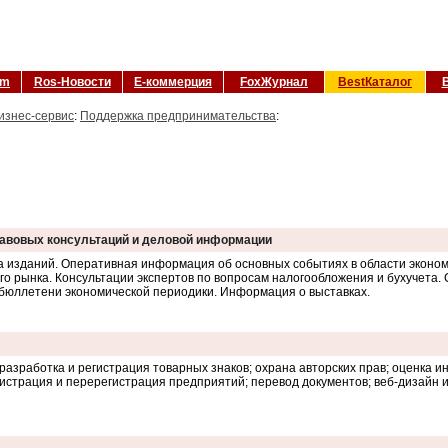
om
Ros-Новости
Е-коммерция
FoxЖурнал
BestКаталог
изнес-сервис
:
Поддержка предпринимательства
:
правовых консультаций и деловой информации
ка изданий. Оперативная информация об основных событиях в области эконом
о рынка. Консультации экспертов по вопросам налогообложения и бухучета.
бюллетени экономической периодики. Информация о выставках.
 разработка и регистрация товарных знаков; охрана авторских прав; оценка 
истрация и перерегистрация предприятий; перевод документов; веб-дизайн 