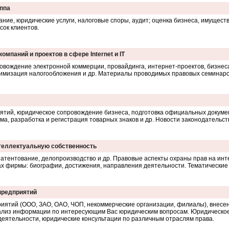
уппа
ание, юридические услуги, налоговые споры, аудит; оценка бизнеса, имуществ
сок клиентов.
компаний и проектов в сфере Internet и IT
овождение электронной коммерции, провайдинга, интернет-проектов, бизнес
имизация налогообложения и др. Материалы проводимых правовых семинаров
ятий, юридическое сопровождение бизнеса, подготовка официальных докуме
ма, разработка и регистрация товарных знаков и др. Новости законодательст
нтеллектуальную собственность
 патентование, делопроизводство и др. Правовые аспекты охраны прав на инт
ках фирмы: биографии, достижения, направления деятельности. Тематические
предприятий
иятий (ООО, ЗАО, ОАО, ЧОП, некоммерческие организации, филиалы), внесе
нализ информации по интересующим Вас юридическим вопросам. Юридическо
еятельности, юридические консультации по различным отраслям права.