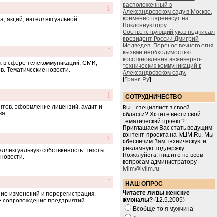
расположенный в
Александровском саду в Москве,
временно перенесут на
а, акций, интеллектуальной
Поклонную гору.
Соответствующий указ подписал
президент России Дмитрий
Медведев. Перенос вечного огня
вызван необходимостью
восстановления инженерно-
а в сфере телекоммуникаций, СМИ;
технических коммуникаций в
. Тематические новости.
Александровском саду.
[
Грани.Ру
]
СОТРУДНИЧЕСТВО
нтов, оформление лицензий, аудит и
Вы - специалист в своей
ва.
области? Хотите вести свой
тематический проект?
Приглашаем Вас стать ведущим
контент-проекта на IvLIM.Ru. Мы
обеспечим Вам техническую и
рекламную поддержку.
еллектуальную собственность: тексты
Пожалуйста, пишите по всем
 новости.
вопросам администратору
ivlim@ivlim.ru
НАШ ОПРОС
Читаете ли вы женские
ние изменений и перерегистрация.
журналы?
(12.5.2005)
е сопровождение предприятий.
Вообще-то я мужчина