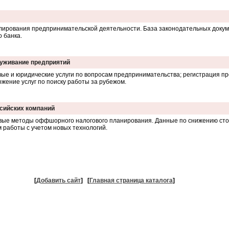
гулирования предпринимательской деятельности. База законодательных докум
о банка.
луживание предприятий
ые и юридические услуги по вопросам предпринимательства; регистрация пр
ение услуг по поиску работы за рубежом.
сийских компаний
ые методы оффшорного налогового планирования. Данные по снижению ст
работы с учетом новых технологий.
[
Добавить сайт
]
[
Главная страница каталога
]