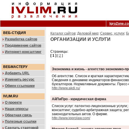
IgroZone.c
ВЕБ-СТУДИЯ
Каталог сайтов
:
Деловой мир
:
Сервис, услуги
:
Б
ОРГАНИЗАЦИИ И УСЛУГИ
Разработка сайтов
Продвижение сайтов
Страницы:
Интернет-консалтинг
[ 1 ]
[
2
]
ВЕБМАСТЕРУ
Экономика и жизнь - агентство экономико-
Добавить URL
Об агентстве. Список и краткая характеристи
Изменить ресурс
Сведения о динамике индикаторов финансовог
бухгалтеров. Нормативные документы. Пресс-
Обмен ссылками
http://www.akdi.ru/
IVLIM.RU
АйПиПро - юридическая фирма
О проекте
Список услуг: патентно-лицензионные услуги;
Наши опросы
консалтинг; судебно-арбитражная защита; рег
законодательных актов. О фирме.
Обратная связь
http://www.ipprolaw.com/
Полезные ссылки
Сделать стартовой