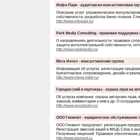
Инфо-Парк - аудиторско-консалтинговая гр
Описание услуг: управленческое консультиров
собственности, разработка бинес-планов. Спи
http://www.infopark.ru/
Park Media Consulting - правовая поддержка 
О направлениях деятельности: правовое сопр
защита интеллектуальной собственности, опт
http://www.parkmedia.ru/
Мега Интел - консалтиноговя группа
Информация об услугах: регистрация предпри
бухгалтерское сопровождение, дизайн и рекла
http://www.mega-intell.ru/
Городисский и партнеры - охрана прав на и
Об услугах компании: охрана авторских прав,
законов, комментарии к ним и др. О сотрудни
http://www.gorodissky.ru/
ООО Гиомонт - юридическое обслуживание 
ООО Гиомонт предлагает: регистрация предпр
Регистрация эмиссий акций в ФКЦБ Сбор и а
Получение лицензий. Правовое обеспечение д
http://www.giomont.ru