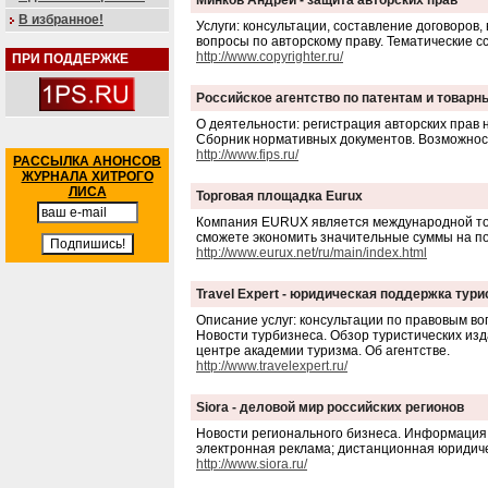
Минков Андрей - защита авторских прав
В избранное!
Услуги: консультации, составление договоров
вопросы по авторскому праву. Тематические с
http://www.copyrighter.ru/
ПРИ ПОДДЕРЖКЕ
Российское агентство по патентам и товарн
О деятельности: регистрация авторских прав 
Сборник нормативных документов. Возможност
http://www.fips.ru/
РАССЫЛКА АНОНСОВ
ЖУРНАЛА ХИТРОГО
ЛИСА
Торговая площадка Eurux
Компания EURUX является международной тор
сможете экономить значительные суммы на пок
http://www.eurux.net/ru/main/index.html
Travel Expert - юридическая поддержка тури
Описание услуг: консультации по правовым во
Новости турбизнеса. Обзор туристических из
центре академии туризма. Об агентстве.
http://www.travelexpert.ru/
Siora - деловой мир российских регионов
Новости регионального бизнеса. Информация
электронная реклама; дистанционная юридич
http://www.siora.ru/