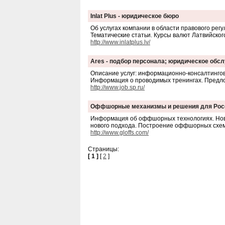
Inlat Plus - юридическое бюро
Об услугах компании в области правового ре
Тематические статьи. Курсы валют Латвийског
http://www.inlatplus.lv/
Ares - подбор персонала; юридическое обс
Описание услуг: информационно-консалтингов
Информация о проводимых тренингах. Предлож
http://www.job.sp.ru/
Оффшорные механизмы и решения для Рос
Информация об оффшорных технологиях. Нов
нового подхода. Построение оффшорных схем 
http://www.gloffs.com/
Страницы:
[ 1 ]
[
2
]