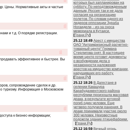
которых был запланирован на
субботу. По неподтвержденным
 др. Цены. Нормативные акты и частые
данным, Россия так и не дала
согласия на организацию
полетов. По словам одного из
лидеров оппозиции Зураба
Ногаидели, - из-за сноса
мемориала в Кутаиси.
ки и т.д. О порядке регистрации.
[
Грани.Ру
]
25.12 18:49
Арест с имущества
ОАО "Антрикризисный расчетно-
товарный центр" Германа
Стерлигова снят. В настоящее
время центр готовит документы
продавать эффективнее и быстрее. Вы
о возбуждении дела о
незаконности наложения
арестов на имущество компании,
нарушивших его работу.
[
Грани.Ру
]
25.12 18:26
В Дагестане в
оров, сопровождение сделок и др.
селении Какашура
по туризму. Информация о Московском
Карабудахкентского района
республики произошла массовая
драка, в результате которой
погиб один человек. Еще
четверо получили ранения. В
драке принимали участие около
300 человек. Неизвестные
доступа к бизнес-информации;
подожгли здание птицефабрики.
[
Грани.Ру
]
25.12 16:59
Вечный огонь,