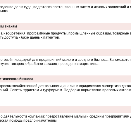
, ведение дел в суде, подготовка претензионных писем и исковых заявлений и
сылки.
ым знакам
на изобретения, программные продукты, промышленные образцы, товарные зна
ь доступа к базе данных патентов.
говой площадкой для предприятий малого и среднего бизнеса. Вы сможете 
упке товаров, обработке заказов, проведении маркетинга.
стического бизнеса
просам хозяйственной деятельности, анализ и юридическая экспертиза догов
даний. Советы туристам и турфирмам. Подборка нормативно-правовых актов 
 о деятельности компании: предоставление малым и средним предприятиям 
еская помощь предпринимателям.