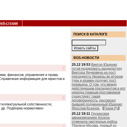
Веб-студия
ПОИСК В КАТАЛОГЕ
ROS-НОВОСТИ
25.12 19:53
Виктор Ющенко
готов поддержать кандидатуру
Виктора Януковича на пост
ики, финансов, управления и права.
президента Украины во втором
 Справочная информация для юристов и
туре и взамен получит пост
премьера. О том, что между
действующим президентом и его
некогда главным противником
существует такая
договоренность, рассказал
интеллектуальной собственности;
бывший подчиненный Ющенко
и др. Подборка нормативно-
Ярослав Козачок.
[
Грани.Ру
]
25.12 19:11
Грузинская
авиакомпаниия Airzena
отменила чартерные рейсы
Тбилиси-Москва, первый из