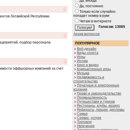
Да, иногда
Да, постоянно
Только если случайно
попадет номер в руки
ентов Латвийской Республики.
Читаю в интернете
Голосов: 13065
Архив вопросов
едприятий; подбор персонала.
ПОПУЛЯРНОЕ
Веб-дизайн
Виды спорта
Игры
Интим
Кино и видео
оимости оффшорных компаний за счет
Компьютерные игры
Музыка
Недвижимость и
строительство
Печатные и электронные
издания
Право и законодательство
Промышленность
Путешествия и туризм
Рестораны, клубы, казино
Рефераты, лекции, дипломы
Семья
Сервис, услуги
Торговля
Увлечения