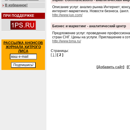
Jupiter Communications - аналитическая ин
В избранное!
Описание услуг: анализ рынка Интернет; конс
интернет-маркетинга. Новости бизнеса. (англ. 
http://www.jup.com/
ПРИ ПОДДЕРЖКЕ
Бизнес и маркетинг - аналитический центр
Предложение услуг: проведение профессиона
стран СНГ. Цены на услуги. Приглашение к со
http://www.bma.ru/
РАССЫЛКА АНОНСОВ
ЖУРНАЛА ХИТРОГО
Страницы:
ЛИСА
[
1
]
[ 2 ]
[
Добавить сайт
]
[
Г