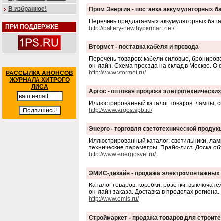
В избранное!
Пром Энергия - поставка аккумуляторных б
Перечень предлагаемых аккумуляторных батар
ПРИ ПОДДЕРЖКЕ
http://battery-new.hypermart.net/
Втормет - поставка кабеля и провода
Перечень товаров: кабели силовые, брониров
он-лайн. Схема проезда на склад в Москве. О
http://www.vtormet.ru/
РАССЫЛКА АНОНСОВ
ЖУРНАЛА ХИТРОГО
ЛИСА
Аргос - оптовая продажа элетротехнически
Иллюстрированный каталог товаров: лампы, с
http://www.argos.spb.ru/
Энерго - торговля светотехнической продук
Иллюстрированный каталог: светильники, лам
технические параметры. Прайс-лист. Доска об
http://www.energosvet.ru/
ЭМИС-дизайн - продажа электромонтажных 
Каталог товаров: коробки, розетки, выключат
он-лайн заказа. Доставка в пределах региона.
http://www.emis.ru/
Строймаркет - продажа товаров для строите