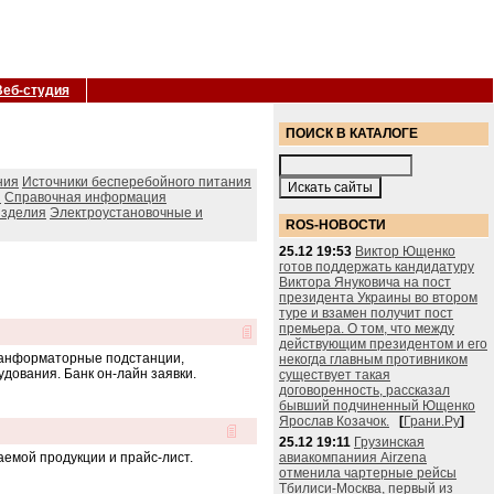
Веб-студия
ПОИСК В КАТАЛОГЕ
ния
Источники бесперебойного питания
ы
Справочная информация
изделия
Электроустановочные и
ROS-НОВОСТИ
25.12 19:53
Виктор Ющенко
готов поддержать кандидатуру
Виктора Януковича на пост
президента Украины во втором
туре и взамен получит пост
премьера. О том, что между
действующим президентом и его
транформаторные подстанции,
некогда главным противником
удования. Банк он-лайн заявки.
существует такая
договоренность, рассказал
бывший подчиненный Ющенко
Ярослав Козачок.
[
Грани.Ру
]
25.12 19:11
Грузинская
емой продукции и прайс-лист.
авиакомпаниия Airzena
отменила чартерные рейсы
Тбилиси-Москва, первый из