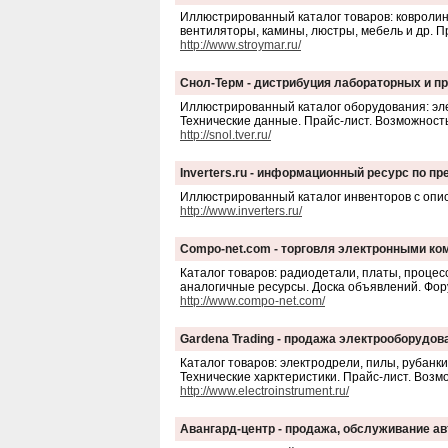
Иллюстрированный каталог товаров: ковролин, 
вентиляторы, камины, люстры, мебель и др. П
http://www.stroymar.ru/
Снол-Терм - дистрибуция лабораторных и 
Иллюстрированный каталог оборудования: эле
Технические данные. Прайс-лист. Возможность
http://snol.tver.ru/
Inverters.ru - информационный ресурс по п
Иллюстрированный каталог инвенторов с опис
http://www.inverters.ru/
Compo-net.com - торговля электронными ко
Каталог товаров: радиодетали, платы, процес
аналогичные ресурсы. Доска объявлений. Фор
http://www.compo-net.com/
Gardena Trading - продажа электрооборудов
Каталог товаров: электродрели, пилы, рубанк
Технические харктеристики. Прайс-лист. Возм
http://www.electroinstrument.ru/
Авангард-центр - продажа, обслуживание а