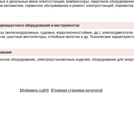
вые и дизельные мини-электостанции; компрессоры; сварочное оборудовани
тем автоматики, сервисное обслуживание и ремонт электростанций; перемотка
орношахтного оборудования и инструментов
ры (железнодорожные, судовые, коррозионностойкие, др.); электродвигате
ели, шахтные вентиляторы, отбойные молотки и др. Технические характеристи
дования
льтное оборудование, электроустановочные изделия, оборудование для энерг
[
Добавить сайт
]
[
Главная страница каталога
]