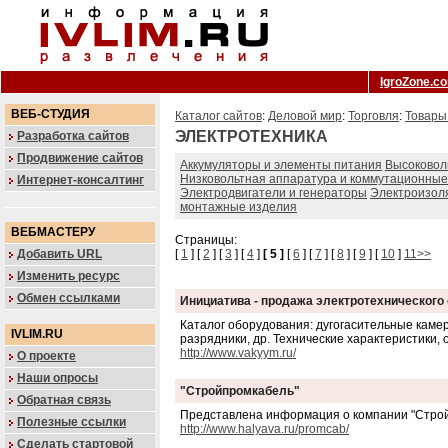
IgroZone.c
ВЕБ-СТУДИЯ
Каталог сайтов
:
Деловой мир
:
Торговля
:
Товары
ЭЛЕКТРОТЕХНИКА
Разработка сайтов
Продвижение сайтов
Аккумуляторы и элементы питания
Высоковол
Низковольтная аппаратура и коммутационные
Интернет-консалтинг
Электродвигатели и генераторы
Электроизол
монтажные изделия
ВЕБМАСТЕРУ
Страницы:
Добавить URL
[
1
] [
2
] [
3
] [
4
]
[ 5 ]
[
6
] [
7
] [
8
] [
9
] [
10
]
11>>
Изменить ресурс
Обмен ссылками
Инициатива - продажа электротехнического
Каталог оборудования: дугогасительные кам
IVLIM.RU
разрядники, др. Технические характеристики, 
http://www.vakyym.ru/
О проекте
Наши опросы
"Стройпромкабель"
Обратная связь
Представлена информация о компании "Стройп
Полезные ссылки
http://www.halyava.ru/promcab/
Сделать стартовой