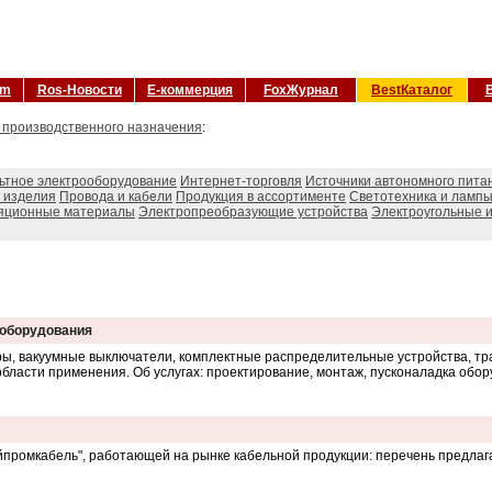
om
Ros-Новости
Е-коммерция
FoxЖурнал
BestКаталог
 производственного назначения
:
ьтное электрооборудование
Интернет-торговля
Источники автономного пита
 изделия
Провода и кабели
Продукция в ассортименте
Светотехника и ламп
яционные материалы
Электропреобразующие устройства
Электроугольные 
 оборудования
еры, вакуумные выключатели, комплектные распределительные устройства, 
области применения. Об услугах: проектирование, монтаж, пусконаладка обор
ромкабель", работающей на рынке кабельной продукции: перечень предлага