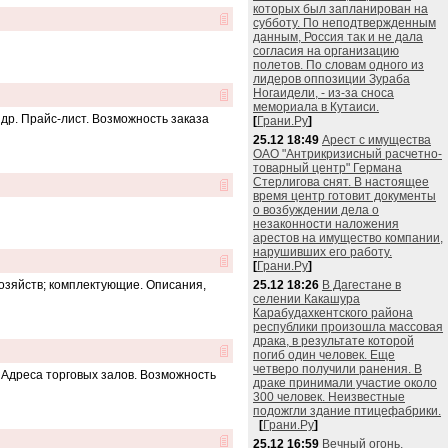
которых был запланирован на
субботу. По неподтвержденным
данным, Россия так и не дала
согласия на организацию
полетов. По словам одного из
лидеров оппозиции Зураба
Ногаидели, - из-за сноса
мемориала в Кутаиси.
др. Прайс-лист. Возможность заказа
[
Грани.Ру
]
25.12 18:49
Арест с имущества
ОАО "Антрикризисный расчетно-
товарный центр" Германа
Стерлигова снят. В настоящее
время центр готовит документы
о возбуждении дела о
незаконности наложения
арестов на имущество компании,
нарушивших его работу.
[
Грани.Ру
]
озяйств; комплектующие. Описания,
25.12 18:26
В Дагестане в
селении Какашура
Карабудахкентского района
республики произошла массовая
драка, в результате которой
погиб один человек. Еще
четверо получили ранения. В
 Адреса торговых залов. Возможность
драке принимали участие около
300 человек. Неизвестные
подожгли здание птицефабрики.
[
Грани.Ру
]
25.12 16:59
Вечный огонь,