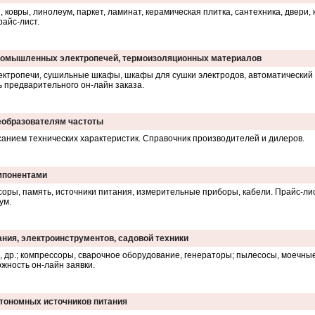
ковры, линолеум, паркет, ламинат, керамическая плитка, сантехника, двери, 
райс-лист.
промышленных электропечей, термоизоляционных материалов
ктропечи, сушильные шкафы, шкафы для сушки электродов, автоматический э
 предварительного он-лайн заказа.
реобразователям частоты
анием технических характеристик. Справочник производителей и дилеров.
мпонентами
соры, память, источники питания, измерительные приборы, кабели. Прайс-лис
ум.
ания, электроинструментов, садовой техники
и, др.; компрессоры, сварочное оборудование, генераторы; пылесосы, моечны
ожность он-лайн заявки.
втономных источников питания