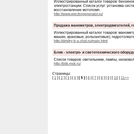
Иллюстрированный каталог товаров: бензино
электростанции. Список услуг: установка сис
восстановление мотопомп.
http://www.electrogenerator.ru/
Продажа манометров, электродвигателей, г
Иллюстрированный каталог товаров: маномет
машин, крановые, рольганговые); гидротолкат
http://dmitry-b-a.chat.ru/main.html
Блик - электро- и светотехнического обору
Список товаров: светильники, лампы, низково
http://blik.msk.ru/
Страницы:
[
1
] [
2
] [
3
] [
4
]
[ 5 ]
[
6
] [
7
] [
8
] [
9
] [
10
]
11>>