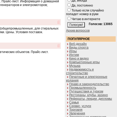
Да, иногда
е. Прайс-лист. Информация о домашней
 генераторов и электромоторов;
Да, постоянно
Только если случайно
попадет номер в руки
Читаю в интернете
Голосов: 13065
ли (общепромышленные, для стиральных
Архив вопросов
ки. Цены. Условия поставок.
ПОПУЛЯРНОЕ
Веб-дизайн
Виды спорта
Игры
етических объектов. Прайс-лист.
Интим
Кино и видео
Компьютерные игры
Музыка
Недвижимость и
строительство
Печатные и электронные
издания
Право и законодательство
Промышленность
Путешествия и туризм
Рестораны, клубы, казино
Рефераты, лекции, дипломы
Семья
Сервис, услуги
Торговля
Увлечения