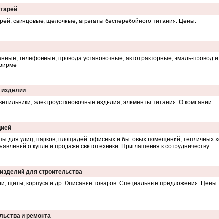
атарей
ей: свинцовые, щелочные, агрегаты бесперебойного питания. Цены.
анные, телефонные; провода установочные, автотракторные; эмаль-провод и 
 фирме
х изделий
ветильники, электроустановочные изделия, элементы питания. О компании.
цией
пы для улиц, парков, площадей, офисных и бытовых помещений, тепличных х
ъявлений о купле и продаже светотехники. Приглашения к сотрудничеству.
изделий для строительства
ели, щиты, корпуса и др. Описание товаров. Специальные предложения. Цены.
льства и ремонта