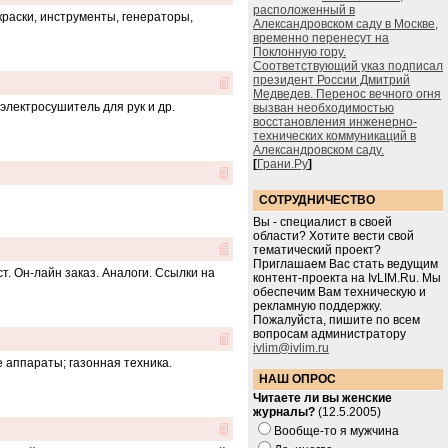
расположенный в
краски, инструменты, генераторы,
Александровском саду в Москве,
временно перенесут на
Поклонную гору.
Соответствующий указ подписал
президент России Дмитрий
Медведев. Перенос вечного огня
лектросушитель для рук и др.
вызван необходимостью
восстановления инженерно-
технических коммуникаций в
Александровском саду.
[
Грани.Ру
]
СОТРУДНИЧЕСТВО
Вы - специалист в своей
области? Хотите вести свой
тематический проект?
Приглашаем Вас стать ведущим
т. Он-лайн заказ. Аналоги. Ссылки на
контент-проекта на IvLIM.Ru. Мы
обеспечим Вам техническую и
рекламную поддержку.
Пожалуйста, пишите по всем
вопросам администратору
ivlim@ivlim.ru
е аппараты; газонная техника.
НАШ ОПРОС
Читаете ли вы женские
журналы?
(12.5.2005)
Вообще-то я мужчина