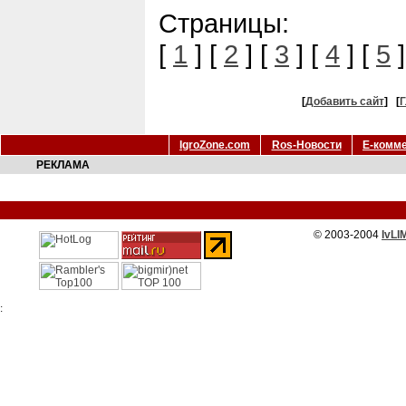
Страницы:
[
1
] [
2
] [
3
] [
4
] [
5
]
[
Добавить сайт
]
[
Г
IgroZone.com
Ros-Новости
Е-комм
РЕКЛАМА
© 2003-2004
IvLI
: