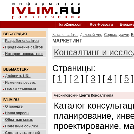
IgroZone.com
Ros-Новости
Е-комм
ВЕБ-СТУДИЯ
Каталог сайтов
:
Деловой мир
:
Сервис, услуги
:
Б
МАРКЕТИНГ
Разработка сайтов
Продвижение сайтов
Консалтинг и иссл
Интернет-консалтинг
Страницы:
ВЕБМАСТЕРУ
[
1
] [
2
] [
3
] [
4
] [
5
]
Добавить URL
Изменить ресурс
Обмен ссылками
Черниговский Центр Консалтинга
IVLIM.RU
Каталог консультац
О проекте
планирование, инв
Наши опросы
Обратная связь
проектирование, м
Полезные ссылки
Сделать стартовой