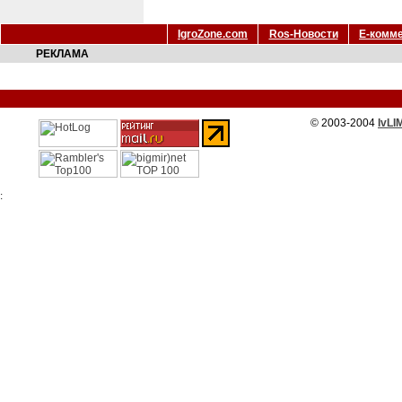
IgroZone.com
Ros-Новости
Е-комм
РЕКЛАМА
© 2003-2004
IvLI
: