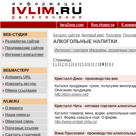
IgroZone.com
Ros-Новости
Е-комм
ВЕБ-СТУДИЯ
Каталог сайтов
:
Деловой мир
:
Торговля
:
Продов
АЛКОГОЛЬНЫЕ НАПИТКИ
Разработка сайтов
Продвижение сайтов
Интернет-торговля
Магазины, розничные про
Интернет-консалтинг
Страницы:
[
1
] [
2
] [
3
] [
4
] [
5
] [
6
] [
7
]
[ 8 ]
[
9
]
ВЕБМАСТЕРУ
Добавить URL
Кристалл-Дион - производство вин
Изменить ресурс
Каталог продукции: сухие, полусухие виноград
Описание продукции.
Обмен ссылками
http://dion.pisem.net/
IVLIM.RU
Кристалл-Чита - оптовая торговля алкоголь
О проекте
Каталог товаров: вина, водки, алкогольные нап
Наши опросы
лист. Форма заказа-e-mail. О фирме.
Обратная связь
http://www.cristall.chita.ru/
Полезные ссылки
Вина Прасковеи - производство алкогольны
Сделать стартовой