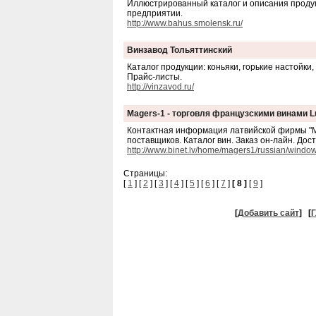
Иллюстрированный каталог и описания продукц
предприятии.
http://www.bahus.smolensk.ru/
Винзавод Тольяттинский
Каталог продукции: коньяки, горькие настойки
Прайс-листы.
http://vinzavod.ru/
Мagers-1 - торговля французскими винами Lu
Контактная информация латвийской фирмы "Мa
поставщиков. Каталог вин. Заказ он-лайн. Дос
http://www.binet.lv/home/magers1/russian/windo
Страницы:
[
1
] [
2
] [
3
] [
4
] [
5
] [
6
] [
7
]
[ 8 ]
[
9
]
[
Добавить сайт
]
[
Г