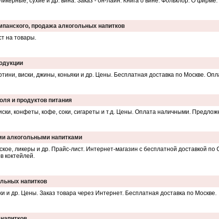
икерные, сухие и др. вина. Заказ - он-лайн. Книга о вине. Фольклор. О фирме.
ампанского, продажа алкогольных напитков
т на товары.
родукции
ртини, виски, джины, коньяки и др. Цены. Бесплатная доставка по Москве. Опл
голя и продуктов питания
виски, конфеты, кофе, соки, сигареты и т.д. Цены. Оплата наличными. Предлож
ыми алкогольными напитками
нское, ликеры и др. Прайс-лист. Интернет-магазин с бесплатной доставкой по
в коктейлей.
ольных напитков
йки и др. Цены. Заказ товара через Интернет. Бесплатная доставка по Москве.
 напитков