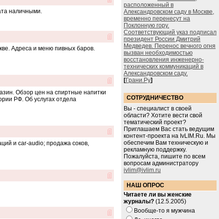
расположенный в
лата наличными.
Александровском саду в Москве,
временно перенесут на
Поклонную гору.
Соответствующий указ подписал
президент России Дмитрий
Медведев. Перенос вечного огня
кве. Адреса и меню пивных баров.
вызван необходимостью
восстановления инженерно-
технических коммуникаций в
Александровском саду.
[
Грани.Ру
]
газин. Обзор цен на спиртные напитки
СОТРУДНИЧЕСТВО
рии РФ. Об услугах отдела
Вы - специалист в своей
области? Хотите вести свой
тематический проект?
Приглашаем Вас стать ведущим
контент-проекта на IvLIM.Ru. Мы
обеспечим Вам техническую и
ий и car-audio; продажа соков,
рекламную поддержку.
Пожалуйста, пишите по всем
вопросам администратору
ivlim@ivlim.ru
НАШ ОПРОС
Читаете ли вы женские
журналы?
(12.5.2005)
Вообще-то я мужчина