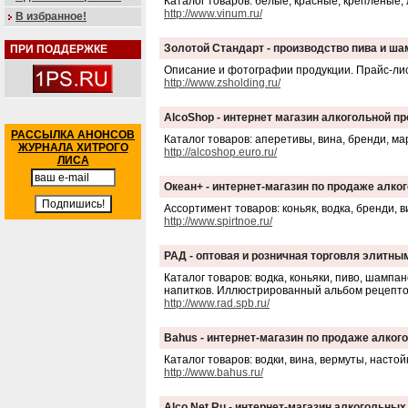
Каталог товаров: белые, красные, крепленые, л
http://www.vinum.ru/
В избранное!
Золотой Стандарт - производство пива и ш
ПРИ ПОДДЕРЖКЕ
Описание и фотографии продукции. Прайс-лис
http://www.zsholding.ru/
AlcoShop - интернет магазин алкогольной п
РАССЫЛКА АНОНСОВ
Каталог товаров: аперетивы, вина, бренди, ма
ЖУРНАЛА ХИТРОГО
http://alcoshop.euro.ru/
ЛИСА
Океан+ - интернет-магазин по продаже алко
Ассортимент товаров: коньяк, водка, бренди, 
http://www.spirtnoe.ru/
РАД - оптовая и розничная торговля элитн
Каталог товаров: водка, коньяки, пиво, шампа
напитков. Иллюстрированный альбом рецепто
http://www.rad.spb.ru/
Bahus - интернет-магазин по продаже алког
Каталог товаров: водки, вина, вермуты, насто
http://www.bahus.ru/
Alco.Net.Ru - интернет-магазин алкогольных