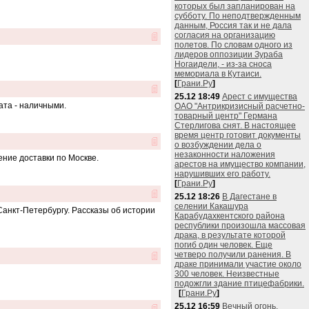
которых был запланирован на
субботу. По неподтвержденным
данным, Россия так и не дала
согласия на организацию
полетов. По словам одного из
лидеров оппозиции Зураба
Ногаидели, - из-за сноса
мемориала в Кутаиси.
[
Грани.Ру
]
25.12 18:49
Арест с имущества
ата - наличными.
ОАО "Антрикризисный расчетно-
товарный центр" Германа
Стерлигова снят. В настоящее
время центр готовит документы
о возбуждении дела о
незаконности наложения
ение доставки по Москве.
арестов на имущество компании,
нарушивших его работу.
[
Грани.Ру
]
25.12 18:26
В Дагестане в
селении Какашура
 Санкт-Петербургу. Рассказы об истории
Карабудахкентского района
республики произошла массовая
драка, в результате которой
погиб один человек. Еще
четверо получили ранения. В
драке принимали участие около
300 человек. Неизвестные
подожгли здание птицефабрики.
[
Грани.Ру
]
25.12 16:59
Вечный огонь,