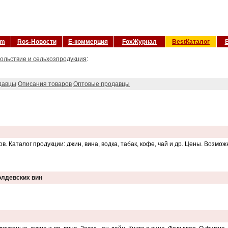
om
Ros-Новости
Е-коммерция
FoxЖурнал
BestКаталог
ольствие и сельхозпродукция
:
давцы
Описания товаров
Оптовые продавцы
. Каталог продукции: джин, вина, водка, табак, кофе, чай и др. Цены. Возмож
олдевских вин