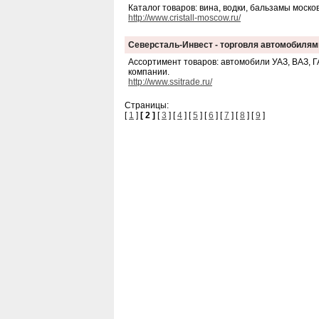
Каталог товаров: вина, водки, бальзамы москов
http://www.cristall-moscow.ru/
Северсталь-Инвест - торговля автомобилям
Ассортимент товаров: автомобили УАЗ, ВАЗ, ГА
компании.
http://www.ssitrade.ru/
Страницы:
[
1
]
[ 2 ]
[
3
] [
4
] [
5
] [
6
] [
7
] [
8
] [
9
]