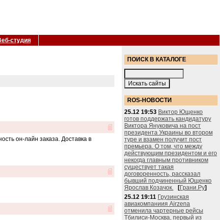
Веб-студия
ПОИСК В КАТАЛОГЕ
ROS-НОВОСТИ
25.12 19:53
Виктор Ющенко
готов поддержать кандидатуру
Виктора Януковича на пост
президента Украины во втором
ность он-лайн заказа. Доставка в
туре и взамен получит пост
премьера. О том, что между
действующим президентом и его
некогда главным противником
существует такая
договоренность, рассказал
бывший подчиненный Ющенко
Ярослав Козачок.
[
Грани.Ру
]
25.12 19:11
Грузинская
авиакомпаниия Airzena
отменила чартерные рейсы
Тбилиси-Москва, первый из