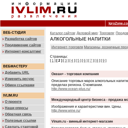
IgroZone.c
ВЕБ-СТУДИЯ
Каталог сайтов
:
Деловой мир
:
Торговля
:
Продов
АЛКОГОЛЬНЫЕ НАПИТКИ
Разработка сайтов
Продвижение сайтов
Интернет-торговля
Магазины, розничные про
Интернет-консалтинг
Страницы:
[
1
]
[ 2 ]
[
3
] [
4
] [
5
] [
6
] [
7
] [
8
] [
9
]
ВЕБМАСТЕРУ
Добавить URL
Океан+ - торговая компания
Изменить ресурс
Описание торговых марок алкогольных напитков
пределах региона. О компании.
Обмен ссылками
http://www.ocean-plus.ru/
IVLIM.RU
Международный центр бизнеса - продажа м
О проекте
Изображения и характеристики вин. Цены.
Наши опросы
http://www.wine.ru/
Обратная связь
Полезные ссылки
Vinum.ru - винный интернет-магазин
Сделать стартовой