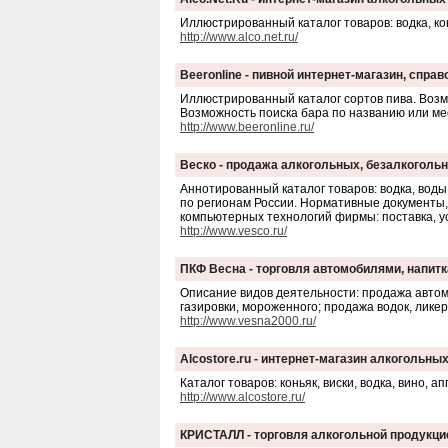
Иллюстрированный каталог товаров: водка, кон
http://www.alco.net.ru/
Beeronline - пивной интернет-магазин, спр
Иллюстрированный каталог сортов пива. Возм
Возможность поиска бара по названию или мес
http://www.beeronline.ru/
Веско - продажа алкогольных, безалкоголь
Аннотированный каталог товаров: водка, воды,
по регионам России. Нормативные документы,
компьютерных технологий фирмы: поставка, у
http://www.vesco.ru/
ПКФ Весна - торговля автомобилями, напит
Описание видов деятельности: продажа автомо
газировки, мороженного; продажа водок, ликеро
http://www.vesna2000.ru/
Alcostore.ru - интернет-магазин алкогольны
Каталог товаров: коньяк, виски, водка, вино, 
http://www.alcostore.ru/
КРИСТАЛЛ - торговля алкогольной продукци