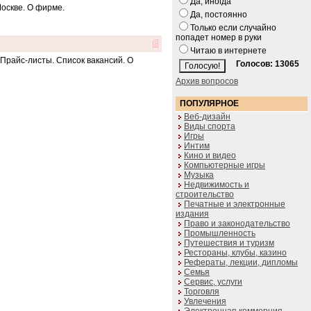
Да, иногда
Москве. О фирме.
Да, постоянно
Только если случайно
попадет номер в руки
Читаю в интернете
. Прайс-листы. Список вакансий. О
Голосов: 13065
Архив вопросов
ПОПУЛЯРНОЕ
Веб-дизайн
Виды спорта
Игры
Интим
Кино и видео
Компьютерные игры
Музыка
Недвижимость и
строительство
Печатные и электронные
издания
Право и законодательство
Промышленность
Путешествия и туризм
Рестораны, клубы, казино
Рефераты, лекции, дипломы
Семья
Сервис, услуги
Торговля
Увлечения