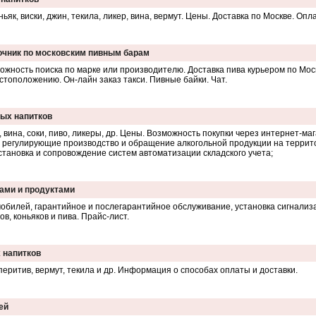
ьяк, виски, джин, текила, ликер, вина, вермут. Цены. Доставка по Москве. Оп
авочник по московским пивным барам
ожность поиска по марке или производителю. Доставка пива курьером по Мос
тоположению. Он-лайн заказ такси. Пивные байки. Чат.
ных напитков
 вина, соки, пиво, ликеры, др. Цены. Возможность покупки через интернет-ма
 регулирующие производство и обращение алкогольной продукции на террито
становка и сопровождение систем автоматизации складского учета;
ками и продуктами
билей, гарантийное и послегарантийное обслуживание, установка сигнализац
в, коньяков и пива. Прайс-лист.
х напитков
апперитив, вермут, текила и др. Информация о способах оплаты и доставки.
ей