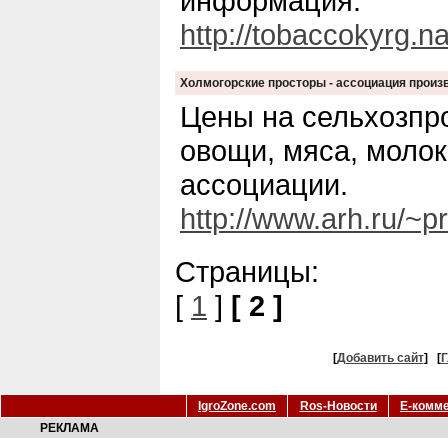
информация.
http://tobaccokyrg.na
Холмогорские просторы - ассоциация произ
Цены на сельхозпр
овощи, мяса, молок
ассоциации.
http://www.arh.ru/~p
Страницы:
[
1
]
[ 2 ]
[
Добавить сайт
]
[
Г
IgroZone.com
Ros-Новости
Е-комм
РЕКЛАМА