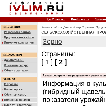
IgroZone.com
Ros-Новости
Е-комм
ВЕБ-СТУДИЯ
Каталог сайтов
:
Деловой мир
:
Торговля
:
Продов
СЕЛЬСКОХОЗЯЙСТВЕННАЯ ПРО
Разработка сайтов
Продвижение сайтов
Зерно
Интернет-консалтинг
Страницы:
ВЕБМАСТЕРУ
[
1
]
[ 2 ]
Добавить URL
Изменить ресурс
Обмен ссылками
Авиаагросервис - выращивание и реализаци
IVLIM.RU
Информация о куль
О проекте
(гибридный щавель
Наши опросы
Обратная связь
показатели урожайн
Полезные ссылки
Сделать стартовой