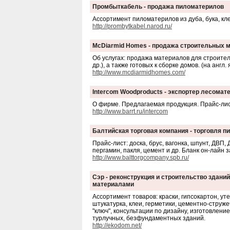
Промбыткабель - продажа пиломатерилов
Ассортимент пиломатерилов из дуба, бука, клен
http://prombytkabel.narod.ru/
McDiarmid Homes - продажа строительных 
Об услугах: продажа материалов для строитель
др.), а также готовых к сборке домов. (на англ. я
http://www.mcdiarmidhomes.com/
Intercom Woodproducts - экспортер лесомат
О фирме. Предлагаемая продукция. Прайс-лис
http://www.barrt.ru/intercom
Балтийская торговая компания - торговля 
Прайс-лист: доска, брус, вагонка, шпунт, ДВП
пергамин, пакля, цемент и др. Бланк он-лайн з
http://www.balttorgcompany.spb.ru/
Сэр - реконструкция и строительство здани
материалами
Ассортимент товаров: краски, гипсокартон, у
штукатурка, клеи, герметики, цементно-струже
"ключ", консультации по дизайну, изготовлени
турлучных, безфундаментных зданий.
http://ekodom.net/