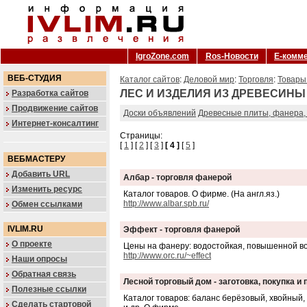
IgroZone.com
Ros-Новости
Е-комм
ВЕБ-СТУДИЯ
Каталог сайтов
:
Деловой мир
:
Торговля
:
Товары
ЛЕС И ИЗДЕЛИЯ ИЗ ДРЕВЕСИНЫ
Разработка сайтов
Продвижение сайтов
Доски объявлений
Древесные плиты, фанера,
Интернет-консалтинг
Страницы:
[
1
] [
2
] [
3
]
[ 4 ]
[
5
]
ВЕБМАСТЕРУ
Добавить URL
Албар - торговля фанерой
Изменить ресурс
Каталог товаров. О фирме. (На англ.яз.)
http://www.albar.spb.ru/
Обмен ссылками
IVLIM.RU
Эффект - торговля фанерой
О проекте
Цены на фанеру: водостойкая, повышенной в
http://www.orc.ru/~effect
Наши опросы
Обратная связь
Лесной торговый дом - заготовка, покупка 
Полезные ссылки
Каталог товаров: баланс берёзовый, хвойный,
Сделать стартовой