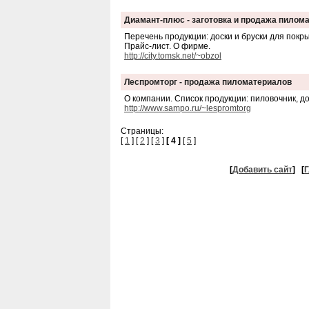
Диамант-плюс - заготовка и продажа пилом
Перечень продукции: доски и бруски для покры
Прайс-лист. О фирме.
http://city.tomsk.net/~obzol
Леспромторг - продажа пиломатериалов
О компании. Список продукции: пиловочник, до
http://www.sampo.ru/~lespromtorg
Страницы:
[
1
] [
2
] [
3
]
[ 4 ]
[
5
]
[
Добавить сайт
]
[
Г