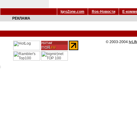
IgroZone.com
Ros-Новости
Е-комм
РЕКЛАМА
© 2003-2004
IvLI
: