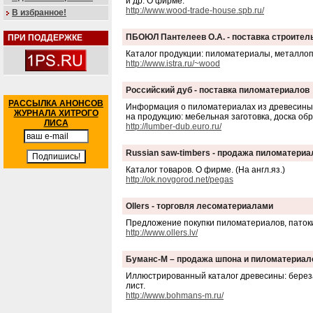
и др. О фирме.
http://www.wood-trade-house.spb.ru/
В избранное!
ПБОЮЛ Пантелеев О.А. - поставка строите
ПРИ ПОДДЕРЖКЕ
Каталог продукции: пиломатериалы, металлопр
http://www.istra.ru/~wood
Российский дуб - поставка пиломатериалов
РАССЫЛКА АНОНСОВ
Информация о пиломатериалах из древесины д
ЖУРНАЛА ХИТРОГО
на продукцию: мебельная заготовка, доска об
ЛИСА
http://lumber-dub.euro.ru/
Russian saw-timbers - продажа пиломатериа
Каталог товаров. О фирме. (На англ.яз.)
http://ok.novgorod.net/pegas
Ollers - торговля лесоматериалами
Предложение покупки пиломатериалов, патоки.
http://www.ollers.lv/
Буманс-М – продажа шпона и пиломатериал
Иллюстрированный каталог древесины: береза, 
лист.
http://www.bohmans-m.ru/