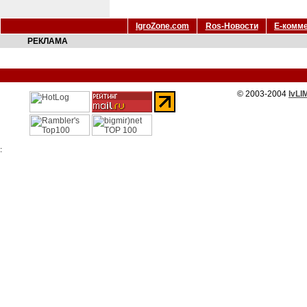
IgroZone.com
Ros-Новости
Е-комм
РЕКЛАМА
© 2003-2004
IvLI
: