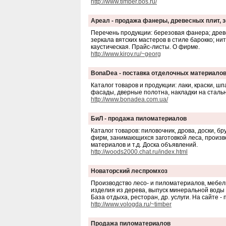
http://www.timber.bos.ru/
Ареал - продажа фанеры, древесных плит, 
Перечень продукции: березовая фанера; древ
зеркала вятских мастеров в стиле барокко; н
каустическая. Прайс-листы. О фирме.
http://www.kirov.ru/~georg
BonaDea - поставка отделочных материалов
Каталог товаров и продукции: лаки, краски, ш
фасады, дверные полотна, накладки на сталь
http://www.bonadea.com.ua/
БиЛ - продажа пиломатериалов
Каталог товаров: пиловочник, дрова, доски, б
фирм, занимающихся заготовкой леса, произ
материалов и т.д. Доска объявлений.
http://woods2000.chat.ru/index.html
Новаторский леспромхоз
Производство лесо- и пиломатериалов, мебел
изделия из дерева, выпуск минеральной воды и
База отдыха, ресторан, др. услуги. На сайте -
http://www.vologda.ru/~timber
Продажа пиломатериалов