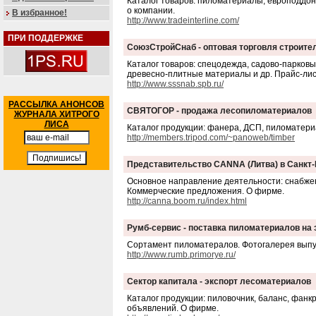
Каталог товаров: пиломатериалы, европоддоны
о компании.
В избранное!
http://www.tradeinterline.com/
ПРИ ПОДДЕРЖКЕ
СоюзСтройСнаб - оптовая торговля строит
Каталог товаров: спецодежда, садово-парковы
древесно-плитные материалы и др. Прайс-лист
http://www.sssnab.spb.ru/
РАССЫЛКА АНОНСОВ
СВЯТОГОР - продажа лесопиломатериалов
ЖУРНАЛА ХИТРОГО
ЛИСА
Каталог продукции: фанера, ДСП, пиломатериа
http://members.tripod.com/~panoweb/timber
Представительство CANNA (Литва) в Санкт-
Основное направление деятельности: снабж
Коммерческие предложения. О фирме.
http://canna.boom.ru/index.html
Румб-сервис - поставка пиломатериалов на 
Сортамент пиломатералов. Фотогалерея выпу
http://www.rumb.primorye.ru/
Сектор капитала - экспорт лесоматериалов
Каталог продукции: пиловочник, баланс, фан
объявлений. О фирме.