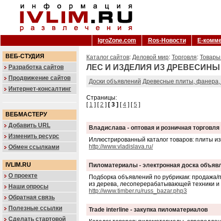
IgroZone.com
Ros-Новости
Е-комм
ВЕБ-СТУДИЯ
Каталог сайтов
:
Деловой мир
:
Торговля
:
Товары
ЛЕС И ИЗДЕЛИЯ ИЗ ДРЕВЕСИНЫ
Разработка сайтов
Продвижение сайтов
Доски объявлений
Древесные плиты, фанера,
Интернет-консалтинг
Страницы:
[
1
] [
2
]
[ 3 ]
[
4
] [
5
]
ВЕБМАСТЕРУ
Добавить URL
Владислава - оптовая и розничная торговл
Изменить ресурс
Иллюстрированный каталог товаров: плиты из
http://www.vladislava.ru/
Обмен ссылками
IVLIM.RU
Пиломатериалы - электронная доска объяв
О проекте
Подборка объявлений по рубрикам: продажа/
из дерева, лесоперерабатывающей техники и
Наши опросы
http://www.timber.ru/russ_bazar.php3
Обратная связь
Полезные ссылки
Trade interline - закупка пиломатериалов
Сделать стартовой