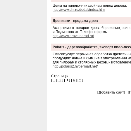
Цены на пиловочник хвойных пород дерева.
http://www.chr.ru/dedal/index.htm
Дровишки - продажа дров
Ассортимент товаров: дрова березовые, осин
и Подмосковью. Телефон фирмы.
http://www.drova.narod.ru/
Polaris - деревообработка, экспорт пило-ле
Список услуг: первичная обработка древесины 
продукции: новые и бывшие в употреблении 
для пилорам и столярных цехов, изготовление
http://polaris2.hypermart.net/
Страницы:
[
1
] [
2
]
[ 3 ]
[
4
] [
5
]
[
Добавить сайт
]
[
Г