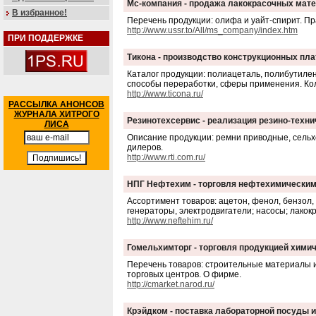
Мс-компания - продажа лакокрасочных мат
В избранное!
Перечень продукции: олифа и уайт-спирит. Пр
http://www.ussr.to/All/ms_company/index.htm
ПРИ ПОДДЕРЖКЕ
Тикона - производство конструкционных пл
Каталог продукции: полиацеталь, полибутиле
способы переработки, сферы применения. Ко
http://www.ticona.ru/
РАССЫЛКА АНОНСОВ
ЖУРНАЛА ХИТРОГО
Резинотехсервис - реализация резино-техн
ЛИСА
Описание продукции: ремни приводные, сельх
дилеров.
http://www.rti.com.ru/
НПГ Нефтехим - торговля нефтехимическим
Ассортимент товаров: ацетон, фенол, бензол, т
генераторы, электродвигатели; насосы; лако
http://www.neftehim.ru/
Гомельхимторг - торговля продукцией хим
Перечень товаров: строительные материалы и 
торговых центров. О фирме.
http://cmarket.narod.ru/
Крэйдком - поставка лабораторной посуды 