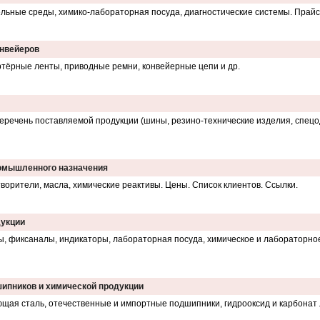
ельные среды, химико-лабораторная посуда, диагностические системы. Прайс
онвейеров
тёрные ленты, приводные ремни, конвейерные цепи и др.
чень поставляемой продукции (шины, резино-технические изделия, спецоде
ромышленного назначения
творители, масла, химические реактивы. Цены. Список клиентов. Ссылки.
дукции
ы, фиксаналы, индикаторы, лабораторная посуда, химическое и лабораторное
ипников и химической продукции
щая сталь, отечественные и импортные подшипники, гидрооксид и карбонат 