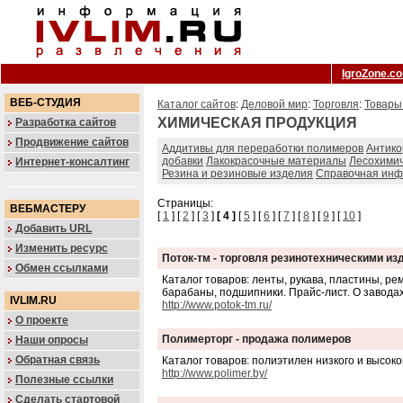
IgroZone.c
ВЕБ-СТУДИЯ
Каталог сайтов
:
Деловой мир
:
Торговля
:
Товары
ХИМИЧЕСКАЯ ПРОДУКЦИЯ
Разработка сайтов
Продвижение сайтов
Аддитивы для переработки полимеров
Антик
добавки
Лакокрасочные материалы
Лесохимич
Интернет-консалтинг
Резина и резиновые изделия
Справочная ин
Страницы:
ВЕБМАСТЕРУ
[
1
] [
2
] [
3
]
[ 4 ]
[
5
] [
6
] [
7
] [
8
] [
9
] [
10
]
Добавить URL
Изменить ресурс
Поток-тм - торговля резинотехническими и
Обмен ссылками
Каталог товаров: ленты, рукава, пластины, 
барабаны, подшипники. Прайс-лист. О заводах
IVLIM.RU
http://www.potok-tm.ru/
О проекте
Полимерторг - продажа полимеров
Наши опросы
Обратная связь
Каталог товаров: полиэтилен низкого и высок
http://www.polimer.by/
Полезные ссылки
Сделать стартовой