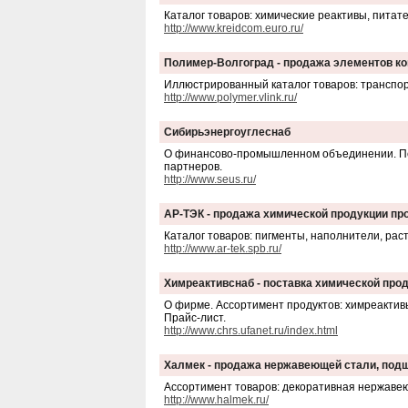
Каталог товаров: химические реактивы, питат
http://www.kreidcom.euro.ru/
Полимер-Волгоград - продажа элементов к
Иллюстрированный каталог товаров: транспор
http://www.polymer.vlink.ru/
Сибирьэнергоуглеснаб
О финансово-промышленном объединении. Пере
партнеров.
http://www.seus.ru/
AР-ТЭК - продажа химической продукции п
Каталог товаров: пигменты, наполнители, рас
http://www.ar-tek.spb.ru/
Химреактивснаб - поставка химической про
О фирме. Ассортимент продуктов: химреактив
Прайс-лист.
http://www.chrs.ufanet.ru/index.html
Халмек - продажа нержавеющей стали, подш
Ассортимент товаров: декоративная нержавею
http://www.halmek.ru/