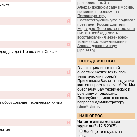
расположенный в
-лист.
Александровском саду в Москве,
временно перенесут на
Поклонную гору.
Соответствующий указ подписал
президент России Дмитрий
Медведев. Перенос вечного огня
вызван необходимостью
восстановления инженерно-
технических коммуникаций в
Александровском саду.
[
Грани.Ру
]
жда и др.). Прайс-лист. Список
СОТРУДНИЧЕСТВО
Вы - специалист в своей
области? Хотите вести свой
тематический проект?
Приглашаем Вас стать ведущим
контент-проекта на IvLIM.Ru. Мы
обеспечим Вам техническую и
рекламную поддержку.
Пожалуйста, пишите по всем
вопросам администратору
 оборудование, техническая химия.
ivlim@ivlim.ru
НАШ ОПРОС
Читаете ли вы женские
журналы?
(12.5.2005)
лития.
Вообще-то я мужчина