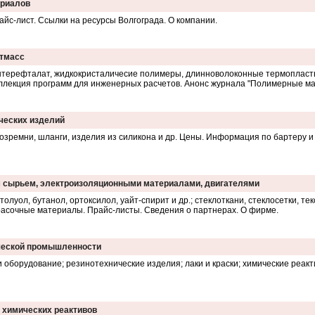
ериалов
айс-лист. Ссылки на ресурсы Волгограда. О компании.
атмасс
нтерефталат, жидкокристаличесие полимеры, длинноволоконные термопласты,
ллекция программ для инженерных расчетов. Анонс журнала "Полимерные ма
ических изделий
озремни, шланги, изделия из силикона и др. Цены. Информация по бартеру 
 сырьем, электроизоляционными материалами, двигателями
олуол, бутанол, ортоксилол, уайт-спирит и др.; стеклоткани, стеклосетки, тек
красочные материалы. Прайс-листы. Сведения о партнерах. О фирме.
ической промышленности
оборудование; резинотехнические изделия; лаки и краски; химические реакти
и химических реактивов