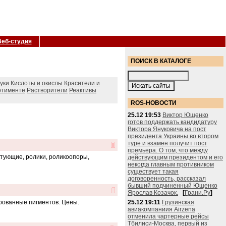
Веб-студия
ПОИСК В КАТАЛОГЕ
уки
Кислоты и окислы
Красители и
ртименте
Растворители
Реактивы
ROS-НОВОСТИ
25.12 19:53
Виктор Ющенко
готов поддержать кандидатуру
Виктора Януковича на пост
президента Украины во втором
туре и взамен получит пост
премьера. О том, что между
ктующие, ролики, роликоопоры,
действующим президентом и его
некогда главным противником
существует такая
договоренность, рассказал
бывший подчиненный Ющенко
Ярослав Козачок.
[
Грани.Ру
]
ированные пигментов. Цены.
25.12 19:11
Грузинская
авиакомпаниия Airzena
отменила чартерные рейсы
Тбилиси-Москва, первый из