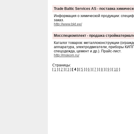
Trade Baltic Services AS - поставка химичес
Информация о химической продукции: специфи
заказ.
http://www.bkt.ee/
Мосспецкомплект - продажа стройматериало
Каталог товаров: металлоконструкции (огражд
аппаратура, электродвигатели, приборы КИПП
спецодежда, цемент и др.). Прайс-лист.
http://mskom.ru/
Страницы:
[
1
] [
2
] [
3
]
[ 4 ]
[
5
] [
6
] [
7
] [
8
] [
9
] [
10
]