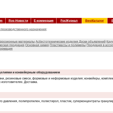
om
Ros-Новости
Е-коммерция
FoxЖурнал
BestКаталог
 производственного назначения
:
оррозионные материалы
Асбестотехнические изделия
Доски объявлений
Кауч
еская продукция
Основная химия
Пластмассы и полимеры
Продукция в ассо
формация
зделиями и конвейерным оборудованием
ремни, резиновые смеси, формовые и неформовые изделия; конвейеры, компле
-изготовителях. Доставка.
ого давления, полипропилен, полистирол, пластик, суперконцентраты гранул