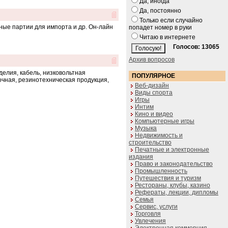
Да, иногда
Да, постоянно
Только если случайно
ные партии для импорта и др. Он-лайн
попадет номер в руки
Читаю в интернете
Голосов: 13065
Архив вопросов
делия, кабель, низковольтная
ПОПУЛЯРНОЕ
очная, резинотехническая продукция,
Веб-дизайн
Виды спорта
Игры
Интим
Кино и видео
Компьютерные игры
Музыка
Недвижимость и
строительство
Печатные и электронные
издания
Право и законодательство
Промышленность
Путешествия и туризм
Рестораны, клубы, казино
Рефераты, лекции, дипломы
Семья
Сервис, услуги
Торговля
Увлечения