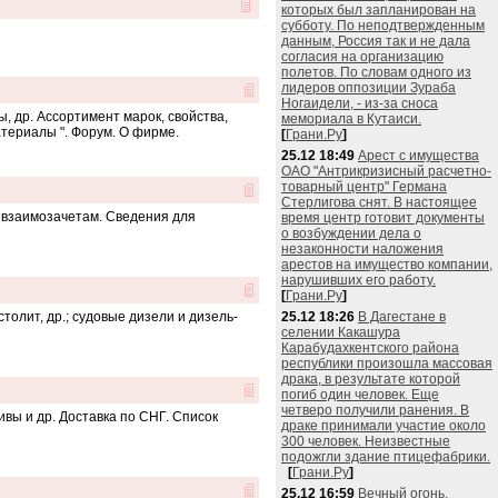
которых был запланирован на
субботу. По неподтвержденным
данным, Россия так и не дала
согласия на организацию
полетов. По словам одного из
лидеров оппозиции Зураба
Ногаидели, - из-за сноса
 др. Ассортимент марок, свойства,
мемориала в Кутаиси.
териалы ". Форум. О фирме.
[
Грани.Ру
]
25.12 18:49
Арест с имущества
ОАО "Антрикризисный расчетно-
товарный центр" Германа
Стерлигова снят. В настоящее
и взаимозачетам. Сведения для
время центр готовит документы
о возбуждении дела о
незаконности наложения
арестов на имущество компании,
нарушивших его работу.
[
Грани.Ру
]
столит, др.; судовые дизели и дизель-
25.12 18:26
В Дагестане в
селении Какашура
Карабудахкентского района
республики произошла массовая
драка, в результате которой
погиб один человек. Еще
четверо получили ранения. В
вы и др. Доставка по СНГ. Список
драке принимали участие около
300 человек. Неизвестные
подожгли здание птицефабрики.
[
Грани.Ру
]
25.12 16:59
Вечный огонь,