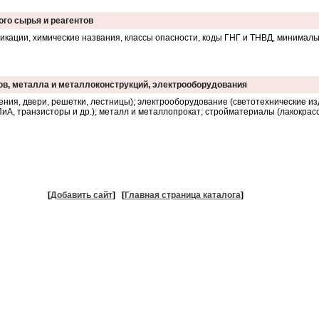
кого сырья и реагентов
кации, химические названия, классы опасности, коды ГНГ и ТНВД, минималь
в, металла и металлоконструкций, электрооборудования
ения, двери, решетки, лестницы); электрооборудование (светотехнические из
иА, транзисторы и др.); металл и металлопрокат; стройматериалы (лакокрас
[
Добавить сайт
]
[
Главная страница каталога
]