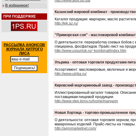
http://www.atoll.dp.ua/
В избранное!
Казанский жировой комбинат - производств
ПРИ ПОДДЕРЖКЕ
Каталог продукции: маргарин, масло раститель
http://kjk.az.ru/
"Приморская соя" - масложировой комбинат
О деятельности: переработка соевых бобов с 
РАССЫЛКА АНОНСОВ
глицерина, фосфатидов. Прайс-лист на проду
ЖУРНАЛА ХИТРОГО
http://www.ussuriisk.ru/~kombinat/index.htm
ЛИСА
Ульрика - оптовая торговля продуктами пит
Ассортимент: масложировые, молочные и море
http://www.ulrika.ru/
Кировский маргариновый завод - производс
Иллюстрированный каталог товаров. Описание
поставщикам пищевой продукции.
http://www.vtpp.kirov.ru/home/margarin
Новая Хортица - торгово-промышленное пр
О деятельности: оптовая торговля зерном, пр
макаронных изделий. Прайс-листы на товары.
http://agromarketnet.com/