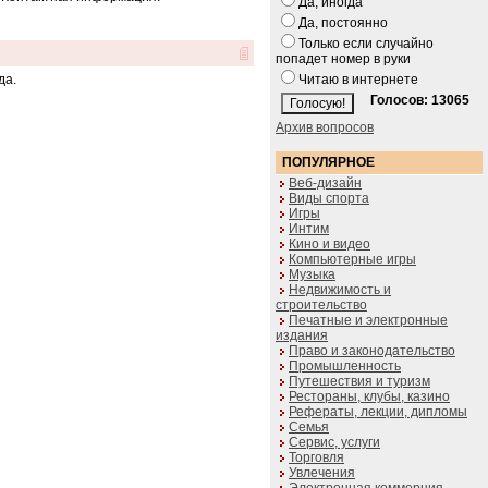
Да, иногда
Да, постоянно
Только если случайно
попадет номер в руки
да.
Читаю в интернете
Голосов: 13065
Архив вопросов
ПОПУЛЯРНОЕ
Веб-дизайн
Виды спорта
Игры
Интим
Кино и видео
Компьютерные игры
Музыка
Недвижимость и
строительство
Печатные и электронные
издания
Право и законодательство
Промышленность
Путешествия и туризм
Рестораны, клубы, казино
Рефераты, лекции, дипломы
Семья
Сервис, услуги
Торговля
Увлечения