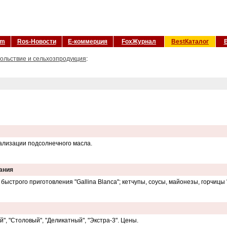
om
Ros-Новости
Е-коммерция
FoxЖурнал
BestКаталог
ольствие и сельхозпродукция
:
ализации подсолнечного масла.
ания
быстрого приготовления "Gallina Blanca"; кетчупы, соусы, майонезы, горчицы 
, "Столовый", "Деликатный", "Экстра-3". Цены.