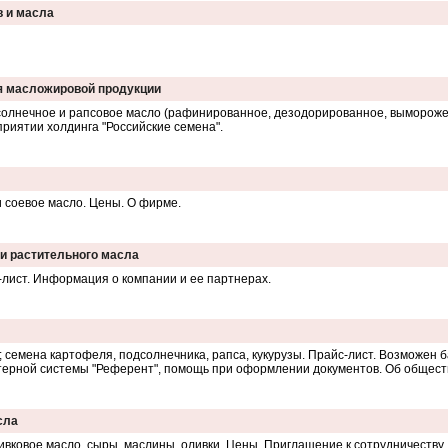
в и масла
ия масложировой продукции
солнечное и рапсовое масло (рафинированное, дезодорированное, вымороже
приятии холдинга "Российские семена".
и соевое масло. Цены. О фирме.
 и растительного масла
лист. Информация о компании и ее партнерах.
; семена картофеля, подсолнечника, рапса, кукурузы. Прайс-лист. Возможен 
ютерной системы "Референт", помощь при оформлении документов. Об обществ
сла
ливковое масло, сыры, маслины, оливки. Цены. Приглашение к сотрудничеству