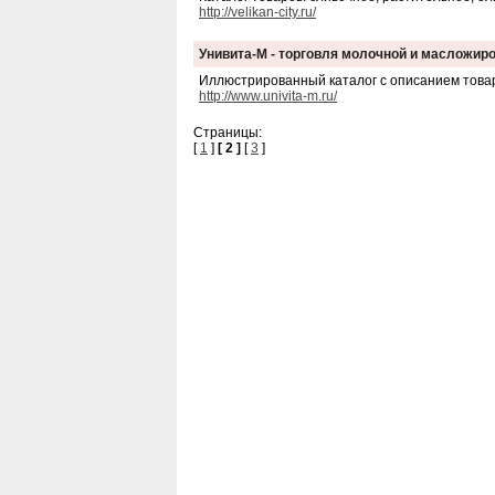
http://velikan-city.ru/
Унивита-М - торговля молочной и масложир
Иллюстрированный каталог с описанием това
http://www.univita-m.ru/
Страницы:
[
1
]
[ 2 ]
[
3
]