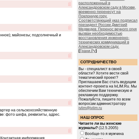
расположенный в
Александровском саду в Москве,
временно перенесут на
Поклонную гору.
Соответствующий указ подписал
президент России Дмитрий
Медведев. Перенос вечного огня
вызван необходимостью
нное); майонезы; подсолнечный и
восстановления инженерно-
технических коммуникаций в
Александровском саду.
[
Грани.Ру
]
СОТРУДНИЧЕСТВО
Вы - специалист в своей
области? Хотите вести свой
тематический проект?
Приглашаем Вас стать ведущим
контент-проекта на IvLIM.Ru. Мы
обеспечим Вам техническую и
рекламную поддержку.
Пожалуйста, пишите по всем
вопросам администратору
ivlim@ivlim.ru
бартер на сельскохозяйственную
е: фото шефа, реквизиты, адрес.
НАШ ОПРОС
Читаете ли вы женские
журналы?
(12.5.2005)
Вообще-то я мужчина
. Контактная информация.