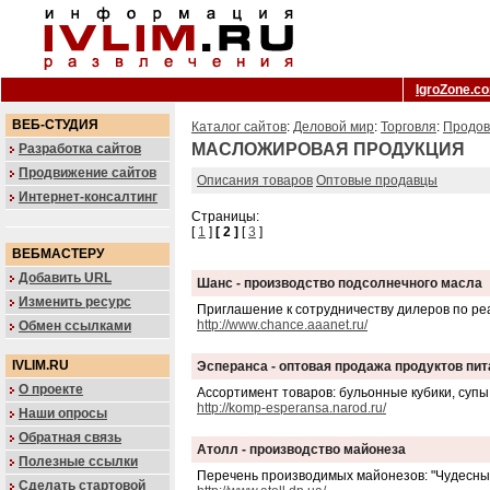
IgroZone.c
ВЕБ-СТУДИЯ
Каталог сайтов
:
Деловой мир
:
Торговля
:
Продов
МАСЛОЖИРОВАЯ ПРОДУКЦИЯ
Разработка сайтов
Продвижение сайтов
Описания товаров
Оптовые продавцы
Интернет-консалтинг
Страницы:
[
1
]
[ 2 ]
[
3
]
ВЕБМАСТЕРУ
Добавить URL
Шанс - производство подсолнечного масла
Изменить ресурс
Приглашение к сотрудничеству дилеров по ре
http://www.chance.aaanet.ru/
Обмен ссылками
IVLIM.RU
Эсперанса - оптовая продажа продуктов пит
О проекте
Ассортимент товаров: бульонные кубики, супы 
http://komp-esperansa.narod.ru/
Наши опросы
Обратная связь
Атолл - производство майонеза
Полезные ссылки
Перечень производимых майонезов: "Чудесный"
Сделать стартовой