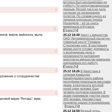
которых был запланирован на
субботу. По неподтвержденным
данным, Россия так и не дала
согласия на организацию
полетов. По словам одного из
лидеров оппозиции Зураба
Ногаидели, - из-за сноса
мемориала в Кутаиси.
[
Грани.Ру
]
инов, жиров, майонеза, мыла,
25.12 18:49
Арест с имущества
ОАО "Антрикризисный расчетно-
товарный центр" Германа
Стерлигова снят. В настоящее
время центр готовит документы
о возбуждении дела о
незаконности наложения
арестов на имущество компании,
нарушивших его работу.
[
Грани.Ру
]
25.12 18:26
В Дагестане в
селении Какашура
едложение о сотрудничестве
Карабудахкентского района
республики произошла массовая
драка, в результате которой
погиб один человек. Еще
четверо получили ранения. В
драке принимали участие около
говой марки "Янтарь", муки,
300 человек. Неизвестные
подожгли здание птицефабрики.
[
Грани.Ру
]
25.12 16:59
Вечный огонь,