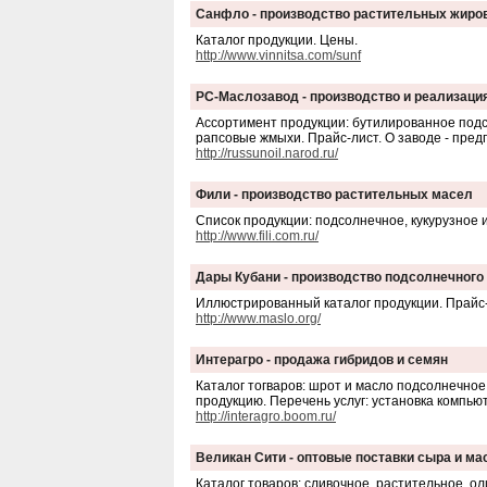
Санфло - производство растительных жиро
Каталог продукции. Цены.
http://www.vinnitsa.com/sunf
РС-Маслозавод - производство и реализац
Ассортимент продукции: бутилированное под
рапсовые жмыхи. Прайс-лист. О заводе - пред
http://russunoil.narod.ru/
Фили - производство растительных масел
Список продукции: подсолнечное, кукурузное 
http://www.fili.com.ru/
Дары Кубани - производство подсолнечного
Иллюстрированный каталог продукции. Прайс-
http://www.maslo.org/
Интерагро - продажа гибридов и семян
Каталог тогваров: шрот и масло подсолнечное
продукцию. Перечень услуг: установка компь
http://interagro.boom.ru/
Великан Сити - оптовые поставки сыра и ма
Каталог товаров: сливочное, растительное, о