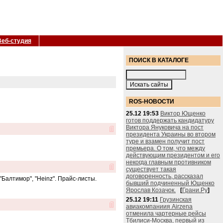
Веб-студия
ПОИСК В КАТАЛОГЕ
ROS-НОВОСТИ
25.12 19:53
Виктор Ющенко
готов поддержать кандидатуру
Виктора Януковича на пост
президента Украины во втором
туре и взамен получит пост
премьера. О том, что между
действующим президентом и его
некогда главным противником
существует такая
договоренность, рассказал
"Балтимор", "Heinz". Прайс-листы.
бывший подчиненный Ющенко
Ярослав Козачок.
[
Грани.Ру
]
25.12 19:11
Грузинская
авиакомпаниия Airzena
отменила чартерные рейсы
Тбилиси-Москва, первый из