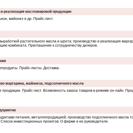
о и реализация масложировой продукции
ное, майонез и др. Прайс-лист.
выработкой растительного масла и шрота; производство и реализация маргар
кцию комбината. Приглашение к сотрудничеству дилеров.
ания
продукты. Прайс-листы. Доставка.
тво маргарина, майонеза, подсолнечного масла
 продукции. Прайс-лист. Возможность заказа товаров в режиме он-лайн. Пр
едприятие
одуктами питания, металлопродукцией; производство подсолнечного масла тор
 Список инвестиционных проектов. О фирме и ее руководителе.