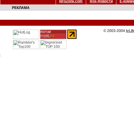
IgroZone.com
Ros-Новости
Е-комм
РЕКЛАМА
© 2003-2004
IvLI
: