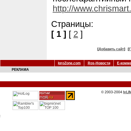
http://www.chrismart
Страницы:
[ 1 ]
[
2
]
[
Добавить сайт
]
[
Г
IgroZone.com
Ros-Новости
Е-комм
РЕКЛАМА
© 2003-2004
IvLI
: