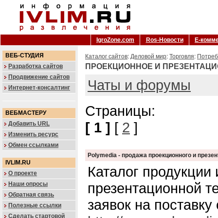
IgroZone.com
Ros-Новости
Е-комм
ВЕБ-СТУДИЯ
Каталог сайтов
:
Деловой мир
:
Торговля
:
Потреб
ПРОЕКЦИОННОЕ И ПРЕЗЕНТАЦ
Разработка сайтов
Продвижение сайтов
Чаты и форумы
Интернет-консалтинг
Страницы:
ВЕБМАСТЕРУ
[ 1 ]
[
2
]
Добавить URL
Изменить ресурс
Обмен ссылками
Polymedia - продажа проекционного и презе
IVLIM.RU
Каталог продукции 
О проекте
презентационной т
Наши опросы
Обратная связь
заявок на поставку
Полезные ссылки
Сделать стартовой