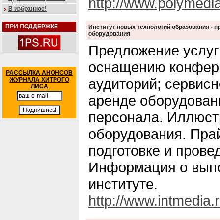
http://www.polymedia
В избранное!
ПРИ ПОДДЕРЖКЕ
Институт новых технологий образования - п
оборудования
Предложение услуг
оснащению конфере
РАССЫЛКА АНОНСОВ
аудиторий; сервис
ЖУРНАЛА ХИТРОГО
ЛИСА
аренде оборудован
персонала. Иллюст
оборудования. Прай
подготовке и прове
Информация о выпо
институте.
http://www.intmedia.r