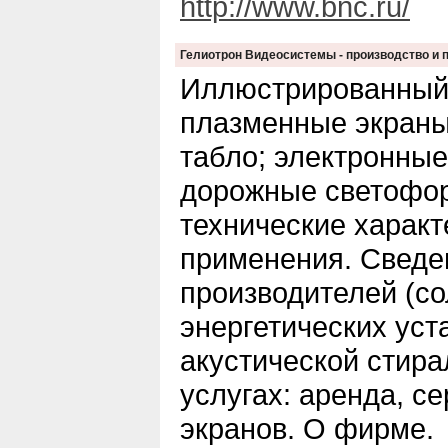
http://www.bnc.ru/
Гелиотрон Видеосистемы - производство и
Иллюстрированный 
плазменные экран
табло; электронные
дорожные светофор
технические харак
применения. Сведен
производителей (с
энергетических уст
акустической стир
услугах: аренда, с
экранов. О фирме.