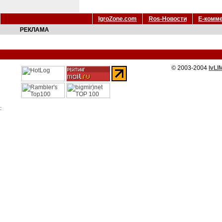
IgroZone.com
Ros-Новости
Е-комм
РЕКЛАМА
© 2003-2004
IvLI
: