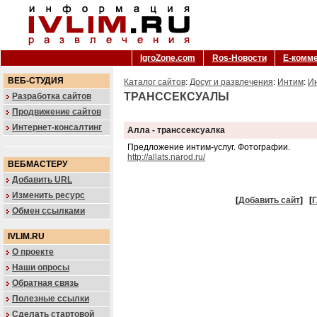
IgroZone.com
Ros-Новости
Е-комм
ВЕБ-СТУДИЯ
Каталог сайтов
:
Досуг и развлечения
:
Интим
:
Ин
ТРАНССЕКСУАЛЫ
Разработка сайтов
Продвижение сайтов
Интернет-консалтинг
Алла - транссексуалка
Предложение интим-услуг. Фотографии.
http://allats.narod.ru/
ВЕБМАСТЕРУ
Добавить URL
Изменить ресурс
[
Добавить сайт
]
[
Г
Обмен ссылками
IVLIM.RU
О проекте
Наши опросы
Обратная связь
Полезные ссылки
Сделать стартовой