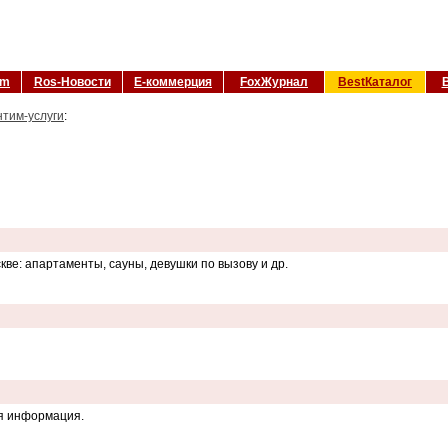
om
Ros-Новости
Е-коммерция
FoxЖурнал
BestКаталог
тим-услуги
:
ве: апартаменты, сауны, девушки по вызову и др.
я информация.