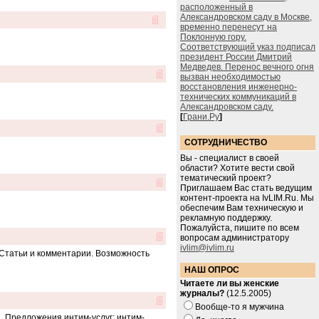
расположенный в
Александровском саду в Москве,
временно перенесут на
Поклонную гору.
Соответствующий указ подписал
президент России Дмитрий
Медведев. Перенос вечного огня
вызван необходимостью
восстановления инженерно-
технических коммуникаций в
Александровском саду.
[
Грани.Ру
]
СОТРУДНИЧЕСТВО
Вы - специалист в своей
области? Хотите вести свой
тематический проект?
Приглашаем Вас стать ведущим
контент-проекта на IvLIM.Ru. Мы
обеспечим Вам техническую и
рекламную поддержку.
Пожалуйста, пишите по всем
вопросам администратору
ivlim@ivlim.ru
. Статьи и комментарии. Возможность
НАШ ОПРОС
Читаете ли вы женские
журналы?
(12.5.2005)
Вообще-то я мужчина
. Предложения интим-услуг: интим-