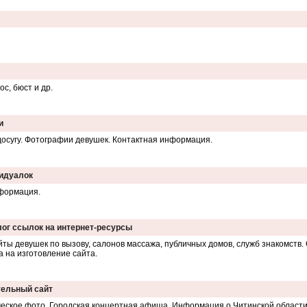
с, бюст и др.
и
досугу. Фотографии девушек. Контактная информация.
видуалок
нформация.
лог ссылок на интернет-ресурсы
сайты девушек по вызову, салонов массажа, публичных домов, служб знакомств
 на изготовление сайта.
тельный сайт
ческое фото. Городская концертная афиша. Информация о Читинской области