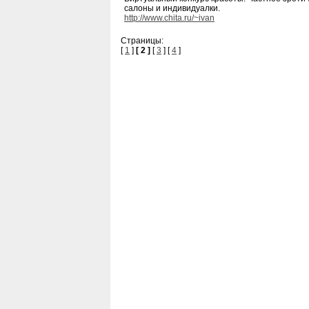
салоны и индивидуалки.
http://www.chita.ru/~ivan
Страницы:
[
1
]
[ 2 ]
[
3
] [
4
]