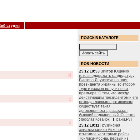
Веб-студия
ПОИСК В КАТАЛОГЕ
ROS-НОВОСТИ
25.12 19:53
Виктор Ющенко
готов поддержать кандидатуру
Виктора Януковича на пост
президента Украины во втором
туре и взамен получит пост
премьера. О том, что между
действующим президентом и его
некогда главным противником
существует такая
договоренность, рассказал
бывший подчиненный Ющенко
Ярослав Козачок.
[
Грани.Ру
]
25.12 19:11
Грузинская
авиакомпаниия Airzena
отменила чартерные рейсы
Тбилиси-Москва, первый из