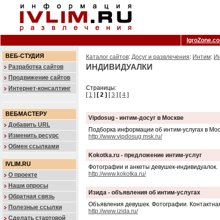
IgroZone.c
ВЕБ-СТУДИЯ
Каталог сайтов
:
Досуг и развлечения
:
Интим
:
Ин
ИНДИВИДУАЛКИ
Разработка сайтов
Продвижение сайтов
Страницы:
Интернет-консалтинг
[
1
]
[ 2 ]
[
3
] [
4
]
ВЕБМАСТЕРУ
Vipdosug - интим-досуг в Москве
Добавить URL
Подборка информации об интим-услугах в Моск
Изменить ресурс
http://www.vipdosug.msk.ru/
Обмен ссылками
Kokotka.ru - предложение интим-услуг
IVLIM.RU
Фотографии и анкеты девушек-индивидуалок.
http://www.kokotka.ru/
О проекте
Наши опросы
Изида - объявления об интим-услугах
Обратная связь
Объявления девушек. Фотографии. Контактна
Полезные ссылки
http://www.izida.ru/
Сделать стартовой