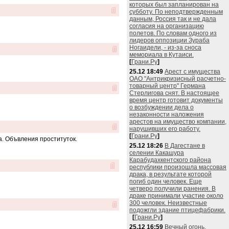
которых был запланирован на
субботу. По неподтвержденным
данным, Россия так и не дала
согласия на организацию
полетов. По словам одного из
лидеров оппозиции Зураба
Ногаидели, - из-за сноса
мемориала в Кутаиси.
[
Грани.Ру
]
25.12 18:49
Арест с имущества
ОАО "Антрикризисный расчетно-
товарный центр" Германа
Стерлигова снят. В настоящее
время центр готовит документы
о возбуждении дела о
незаконности наложения
арестов на имущество компании,
нарушивших его работу.
[
Грани.Ру
]
а. Объвления проституток.
25.12 18:26
В Дагестане в
селении Какашура
Карабудахкентского района
республики произошла массовая
драка, в результате которой
погиб один человек. Еще
четверо получили ранения. В
драке принимали участие около
300 человек. Неизвестные
подожгли здание птицефабрики.
[
Грани.Ру
]
25.12 16:59
Вечный огонь,