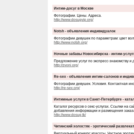
Интим-досуг в Москве
Фотографии. Цены. Адреса.
http://www.dosugvip.org/
Notsh - объявления индивидуалок
Фотографии девушек по параметрам: цвет воло
http://www.notsh.org/
Ночные забавы Новосибирска - интим-услуг
Предложение услуг по экспресс-знакомству и 
http://zvoni.org/
Re-sex - объявления интим-салонов и инди
Фотографии девушек. Условия. Контактная и
http://re-sex.org/
Интимные услуги в Санкт-Петербурге - ката
Каталог ресурсов о секс-услугах. Ссылки на 
добавления информации и размещения заказа
http://www.dosug.tk/
Читинский холостяк - эротический развлека
Виртуальный конкурс красоты. Частное эроти