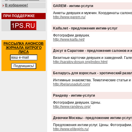
В избранное!
GAREM - интим-услуги
Анкеты девушек и мужчин. Координаты салоно
ПРИ ПОДДЕРЖКЕ
http://www.garem.ru/
Kaifa.net - предложения интим-услуг
Фотографии девушек.
http://www.kaifa.net/
РАССЫЛКА АНОНСОВ
ЖУРНАЛА ХИТРОГО
Досуг в Саратове - предложения салонов и
ЛИСА
Визитные карточки девушек и заведений. Гал
http://saratov.dosug.org/index.html
Беларусь для взрослых - эротический разв
Интимные знакомства. Тематические статьи и
http://belarusadult.com/
Рандеву - интим-услуги
Фотографии девушек. Цены.
http://www.randevu.org/
Девочки Москвы - предложение интим-услуг
Предложения интим-услуг. Цены. Фотографии.
http://www.elitegirls.ru/