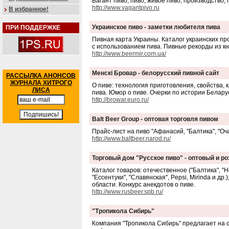
Вагант пиво, пиво, живое пиво, производство,
http://www.vagantpivo.ru
В избранное!
Украинское пиво - заметки любителя пива
ПРИ ПОДДЕРЖКЕ
Пивная карта Украины. Каталог украинских пр
с использованием пива. Пивные рекорды из кн
http://www.beermir.com.ua/
Менскi Бровар - белорусский пивной сайт
РАССЫЛКА АНОНСОВ
ЖУРНАЛА ХИТРОГО
О пиве: технология приготовления, свойства,
ЛИСА
пива. Юмор о пиве. Очерки по истории Белар
http://browar.euro.ru/
Balt Beer Group - оптовая торговля пивом
Прайс-лист на пиво "Афанасий, "Балтика", "Очак
http://www.baltbeer.narod.ru/
Торговый дом "Русское пиво" - оптовый и р
Каталог товаров: отечественное ("Балтика", "
"Ессентуки", "Славянская", Pepsi, Mirinda и 
области. Конкурс анекдотов о пиве.
http://www.rusbeer.spb.ru/
"Тропикола Сибирь"
Компания "Тропикола Сибирь" предлагает на 