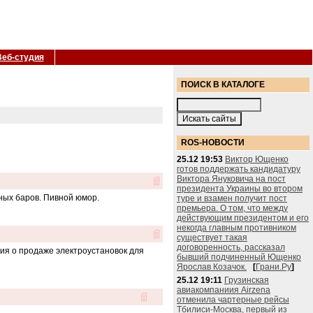
Веб-студия
ПОИСК В КАТАЛОГЕ
ROS-НОВОСТИ
25.12 19:53
Виктор Ющенко
готов поддержать кандидатуру
Виктора Януковича на пост
президента Украины во втором
вных баров. Пивной юмор.
туре и взамен получит пост
премьера. О том, что между
действующим президентом и его
некогда главным противником
существует такая
договоренность, рассказал
ция о продаже электроустановок для
бывший подчиненный Ющенко
Ярослав Козачок.
[
Грани.Ру
]
25.12 19:11
Грузинская
авиакомпаниия Airzena
отменила чартерные рейсы
Тбилиси-Москва, первый из