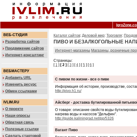
IgroZone.c
ВЕБ-СТУДИЯ
Каталог сайтов
:
Деловой мир
:
Торговля
:
Продов
ПИВО И БЕЗАЛКОГОЛЬНЫЕ НАП
Разработка сайтов
Продвижение сайтов
Интернет-магазины
Магазины, розничные пр
Интернет-консалтинг
Страницы:
[
1
]
[ 2 ]
[
3
] [
4
] [
5
] [
6
]
ВЕБМАСТЕРУ
Добавить URL
С пивом по жизни - все о пиве
Изменить ресурс
Информация об истории, производстве, состав
http://pivo.h1.ru/
Обмен ссылками
IVLIM.RU
Айсберг - доставка бутилированной питьев
О проекте
О товаре: описание свойств воды бутилирован
нагрева воды и насосов "Дельфин".
Наши опросы
http://guide.kaliningrad.net/pp/5326
Обратная связь
Полезные ссылки
Вагант Пиво
Сделать стартовой