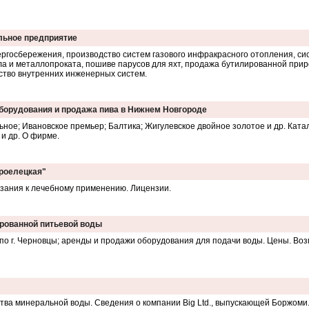
льное предприятие
ергосбережения, производство систем газового инфракрасного отопления, си
 и металлопроката, пошиве парусов для яхт, продажа бутилированной прир
ство внутренних инженерных систем.
оборудования и продажа пива в Нижнем Новгороде
ьное; Ивановское премьер; Балтика; Жигулевское двойное золотое и др. Ката
и др. О фирме.
ароелецкая"
зания к лечебному применению. Лицензии.
ированной питьевой воды
о г. Черновцы; аренды и продажи оборудования для подачи воды. Цены. Во
ва минеральной воды. Сведения о компании Big Ltd., выпускающей Боржоми.