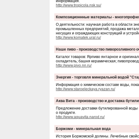
информация.
http://www.tropicola.nsk.su/
Композиционнные материалы - многопрофи
О деятельности: научная работа в области эн
промышленных предприятий, продажа металла
несущих и ограждающих конструкций и устрой
http://www.komatek.ural.ru/
Наше пиво - производство пиворозливного 
Каталог товаров: Ярпиво янтарное и оригинал
охладитель; башня керамическая; пивопровод 
http://www.pivo.nn.ru/
Энергия - торговля минеральной водой "Ст
Информация о химическом составе воды, пока
http://www.staroeleckaya.ryazan.ru/
Аква Вита - производство и доставка бутил
Предложение доставки бутилированной воды п
о продукте.
http://www.aquavita.narod.ru/
Боржоми - минеральная вода
История Боржомской долины. Лечебные свойст