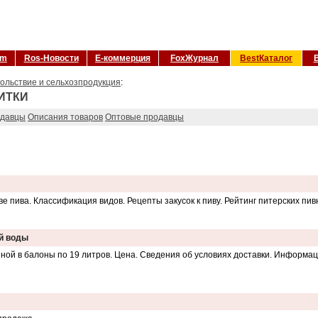
om
Ros-Новости
Е-коммерция
FoxЖурнал
BestКаталог
ольствие и сельхозпродукция
:
ИТКИ
одавцы
Описания товаров
Оптовые продавцы
е пива. Классификация видов. Рецепты закусок к пиву. Рейтинг питерских пи
ой воды
ной в балоны по 19 литров. Цена. Сведения об условиях доставки. Информа