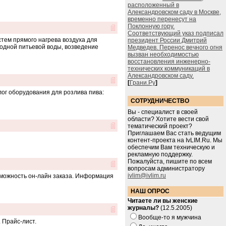
расположенный в
Александровском саду в Москве,
временно перенесут на
Поклонную гору.
Соответствующий указ подписал
стем прямого нагрева воздуха для
президент России Дмитрий
одной питьевой воды, возведение
Медведев. Перенос вечного огня
вызван необходимостью
восстановления инженерно-
технических коммуникаций в
Александровском саду.
[
Грани.Ру
]
лог оборудования для розлива пива:
СОТРУДНИЧЕСТВО
Вы - специалист в своей
области? Хотите вести свой
тематический проект?
Приглашаем Вас стать ведущим
контент-проекта на IvLIM.Ru. Мы
обеспечим Вам техническую и
рекламную поддержку.
Пожалуйста, пишите по всем
вопросам администратору
ivlim@ivlim.ru
зможность он-лайн заказа. Информация
НАШ ОПРОС
Читаете ли вы женские
журналы?
(12.5.2005)
Вообще-то я мужчина
 Прайс-лист.