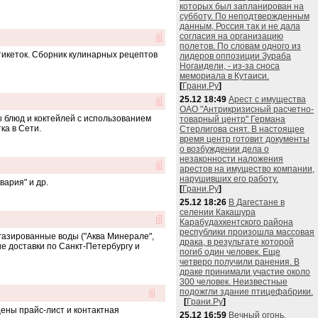
которых был запланирован на
субботу. По неподтвержденным
данным, Россия так и не дала
согласия на организацию
полетов. По словам одного из
тикеток. Сборник кулинарных рецептов
лидеров оппозиции Зураба
Ногаидели, - из-за сноса
мемориала в Кутаиси.
[
Грани.Ру
]
25.12 18:49
Арест с имущества
ОАО "Антрикризисный расчетно-
ы блюд и коктейлей с использованием
товарный центр" Германа
ка в Сети.
Стерлигова снят. В настоящее
время центр готовит документы
о возбуждении дела о
незаконности наложения
арестов на имущество компании,
нарушивших его работу.
вария" и др.
[
Грани.Ру
]
25.12 18:26
В Дагестане в
селении Какашура
Карабудахкентского района
республики произошла массовая
 газированные воды ("Аква Минерале",
драка, в результате которой
ние доставки по Санкт-Петербургу и
погиб один человек. Еще
четверо получили ранения. В
драке принимали участие около
300 человек. Неизвестные
подожгли здание птицефабрики.
[
Грани.Ру
]
ены прайс-лист и контактная
25.12 16:59
Вечный огонь,