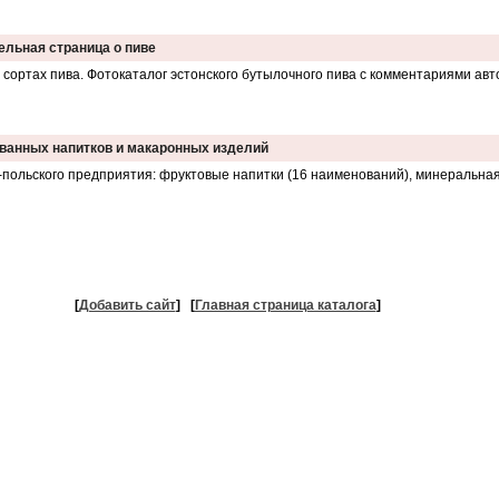
ельная страница о пиве
сортах пива. Фотокаталог эстонского бутылочного пива с комментариями авто
ованных напитков и макаронных изделий
-польского предприятия: фруктовые напитки (16 наименований), минеральная
[
Добавить сайт
]
[
Главная страница каталога
]