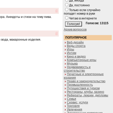
Да, иногда
Да, постоянно
Только если случайно
попадет номер в руки
ра. Анекдоты и стихи на тему пива.
Читаю в интернете
Голосов: 13115
Архив вопросов
ПОПУЛЯРНОЕ
 вода, макаронные изделия.
Веб-дизайн
Виды спорта
Игры
Интим
Кино и видео
Компьютерные игры
Музыка
Недвижимость и
строительство
Печатные и электронные
издания
Право и законодательство
Промышленность
Путешествия и туризм
Рестораны, клубы, казино
Рефераты, лекции, дипломы
Семья
Сервис, услуги
Торговля
Увлечения