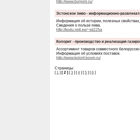
http://www.borjomi.ru/
Эстонское пиво - информационно-развлекат
Информация об истории, полезных свойствах, 
Сведения о пользе пива.
http://kodu.neti.ee/~sd225a
Колорит - производство и реализация газир
Ассортимент товаров совместного белорусско
Информация об условиях поставок.
http://www.kolorit.boom.ru/
Страницы:
[
1
]
[ 2 ]
[
3
] [
4
] [
5
] [
6
]