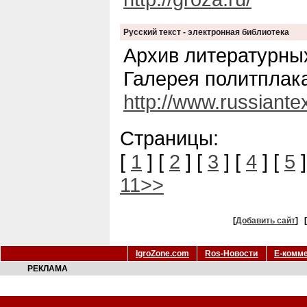
Русский текст - электронная библиотека
Архив литературны
Галерея политплака
http://www.russiante
Страницы:
[
1
] [
2
] [
3
] [
4
] [
5
]
11>>
[
Добавить сайт
]
IgroZone.com
Ros-Новости
Е-комм
РЕКЛАМА