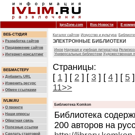
IgroZone.com
Ros-Новости
Е-комм
ВЕБ-СТУДИЯ
Каталог сайтов
:
Искусство и культура
:
Библиоте
ЭЛЕКТРОННЫЕ БИБЛИОТЕКИ
Разработка сайтов
Продвижение сайтов
Иное
Научная и учебная литература
Религиоз
Универсальные библиотеки
Художественная 
Интернет-консалтинг
Страницы:
ВЕБМАСТЕРУ
[
1
] [
2
] [
3
] [
4
] [
5
]
Добавить URL
Изменить ресурс
11>>
Обмен ссылками
IVLIM.RU
Библиотека Komkon
О проекте
Библиотека содерж
Наши опросы
Обратная связь
200 авторов на рус
Полезные ссылки
Сделать стартовой