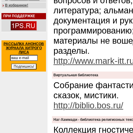
вопросов и ответов
В избранное!
литература; альман
ПРИ ПОДДЕРЖКЕ
документация и рук
программированию;
материалы не вош
РАССЫЛКА АНОНСОВ
разделы.
ЖУРНАЛА ХИТРОГО
ЛИСА
http://www.mark-itt.ru
Виртуальная библиотека
Собрание фантастик
сказок, мистики.
http://biblio.bos.ru/
Наг-Хаммади - библиотека религиозных тек
Коллекция гностич