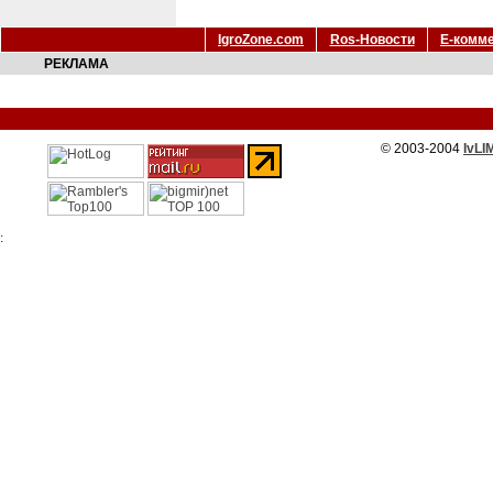
IgroZone.com
Ros-Новости
Е-комм
РЕКЛАМА
© 2003-2004
IvLI
: