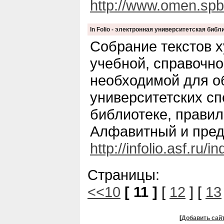
http://www.omen.spb
In Folio - электронная университетская библ
Собрание текстов х
учебной, справочно
необходимой для о
университетских с
библиотеке, правил
Алфавитный и пред
http://infolio.asf.ru/i
Страницы:
<<10
[ 11 ]
[
12
] [
13
[
Добавить сай