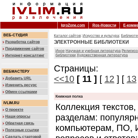
IgroZone.com
Ros-Новости
Е-комм
ВЕБ-СТУДИЯ
Каталог сайтов
:
Искусство и культура
:
Библиоте
ЭЛЕКТРОННЫЕ БИБЛИОТЕКИ
Разработка сайтов
Продвижение сайтов
Иное
Научная и учебная литература
Религиоз
библиотеки
Художественная литература
Интернет-консалтинг
Страницы:
ВЕБМАСТЕРУ
<<10
[ 11 ]
[
12
] [
13
Добавить URL
Изменить ресурс
Обмен ссылками
Книжная полка
IVLIM.RU
Коллекция текстов,
О проекте
разделам: популярн
Наши опросы
Обратная связь
компьютерам, ПО, 
Полезные ссылки
Сделать стартовой