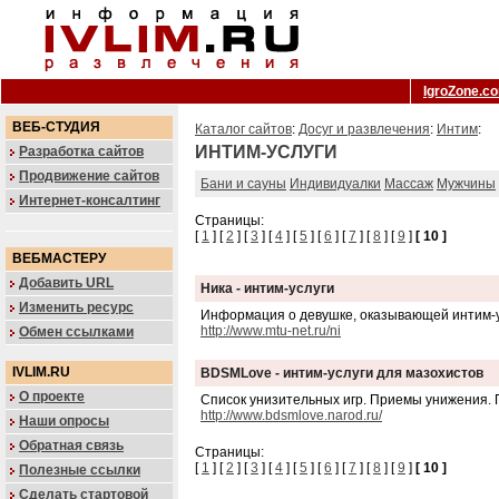
IgroZone.c
ВЕБ-СТУДИЯ
Каталог сайтов
:
Досуг и развлечения
:
Интим
:
ИНТИМ-УСЛУГИ
Разработка сайтов
Продвижение сайтов
Бани и сауны
Индивидуалки
Массаж
Мужчины
Интернет-консалтинг
Страницы:
[
1
] [
2
] [
3
] [
4
] [
5
] [
6
] [
7
] [
8
] [
9
]
[ 10 ]
ВЕБМАСТЕРУ
Добавить URL
Ника - интим-услуги
Изменить ресурс
Информация о девушке, оказывающей интим-у
http://www.mtu-net.ru/ni
Обмен ссылками
IVLIM.RU
BDSMLove - интим-услуги для мазохистов
О проекте
Список унизительных игр. Приемы унижения. 
http://www.bdsmlove.narod.ru/
Наши опросы
Обратная связь
Страницы:
[
1
] [
2
] [
3
] [
4
] [
5
] [
6
] [
7
] [
8
] [
9
]
[ 10 ]
Полезные ссылки
Сделать стартовой