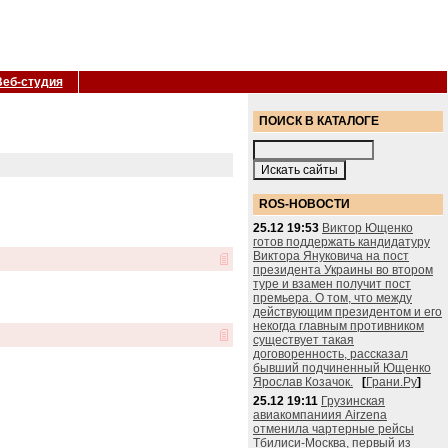
Веб-студия
ПОИСК В КАТАЛОГЕ
ROS-НОВОСТИ
25.12 19:53
Виктор Ющенко
готов поддержать кандидатуру
Виктора Януковича на пост
президента Украины во втором
туре и взамен получит пост
премьера. О том, что между
действующим президентом и его
некогда главным противником
существует такая
договоренность, рассказал
бывший подчиненный Ющенко
Ярослав Козачок.
[
Грани.Ру
]
25.12 19:11
Грузинская
авиакомпаниия Airzena
отменила чартерные рейсы
Тбилиси-Москва, первый из