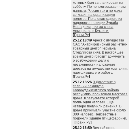
которых был запланирован на
субботу. По неподтвержденным
данным, Россия так и не дала
согласия на организацию
полетов. По словам одного из
лидеров оппозиции Зураба
Ногаидели, - из-за сноса
мемориала в Кутаиси.
[
Грани.Ру
]
25.12 18:49
Арест с имущества
ОАО "Антрикризисный расчетно-
товарный центр" Германа
Стерлигова снят. В настоящее
время центр готовит документы
о возбуждении дела о
незаконности наложения
арестов на имущество компании,
нарушивших его работу.
[
Грани.Ру
]
25.12 18:26
В Дагестане в
селении Какашура
Карабудахкентского района
республики произошла массовая
драка, в результате которой
погиб один человек. Еще
четверо получили ранения. В
драке принимали участие около
300 человек. Неизвестные
подожгли здание птицефабрики.
[
Грани.Ру
]
25.12 16:59
Вечный огонь,