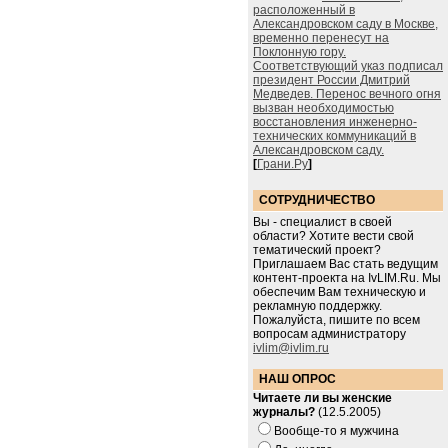
расположенный в
Александровском саду в Москве,
временно перенесут на
Поклонную гору.
Соответствующий указ подписал
президент России Дмитрий
Медведев. Перенос вечного огня
вызван необходимостью
восстановления инженерно-
технических коммуникаций в
Александровском саду.
[
Грани.Ру
]
СОТРУДНИЧЕСТВО
Вы - специалист в своей
области? Хотите вести свой
тематический проект?
Приглашаем Вас стать ведущим
контент-проекта на IvLIM.Ru. Мы
обеспечим Вам техническую и
рекламную поддержку.
Пожалуйста, пишите по всем
вопросам администратору
ivlim@ivlim.ru
НАШ ОПРОС
Читаете ли вы женские
журналы?
(12.5.2005)
Вообще-то я мужчина