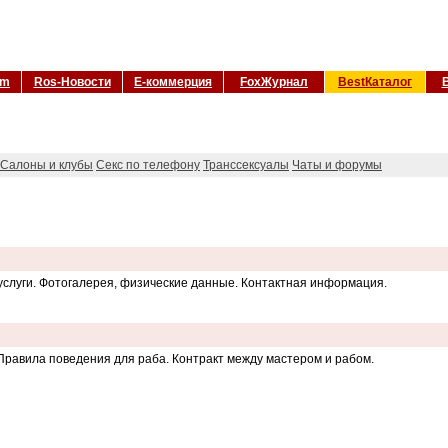
om
Ros-Новости
Е-коммерция
FoxЖурнал
BestКаталог
Салоны и клубы
Секс по телефону
Транссексуалы
Чаты и форумы
слуги. Фотогалерея, физические данные. Контактная информация.
Правила поведения для раба. Контракт между мастером и рабом.