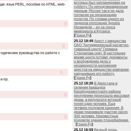
которых был запланирован на
иде: язык PERL, пособие по HTML, web-
субботу. По неподтвержденным
данным, Россия так и не дала
согласия на организацию
полетов. По словам одного из
лидеров оппозиции Зураба
Ногаидели, - из-за сноса
мемориала в Кутаиси.
[
Грани.Ру
]
25.12 18:49
Арест с имущества
ОАО "Антрикризисный расчетно-
товарный центр" Германа
одические руководства по работе с
Стерлигова снят. В настоящее
время центр готовит документы
о возбуждении дела о
незаконности наложения
арестов на имущество компании,
нарушивших его работу.
[
Грани.Ру
]
и пр.
25.12 18:26
В Дагестане в
селении Какашура
Карабудахкентского района
республики произошла массовая
драка, в результате которой
погиб один человек. Еще
четверо получили ранения. В
драке принимали участие около
300 человек. Неизвестные
подожгли здание птицефабрики.
[
Грани.Ру
]
25.12 16:59
Вечный огонь,