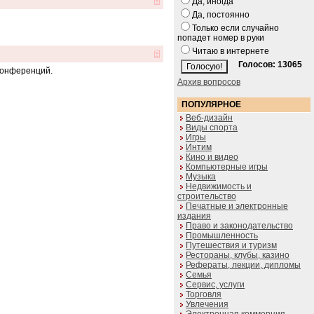
Да, иногда
Да, постоянно
Только если случайно
попадет номер в руки
Читаю в интернете
Голосов: 13065
конференций.
Архив вопросов
ПОПУЛЯРНОЕ
Веб-дизайн
Виды спорта
Игры
Интим
Кино и видео
Компьютерные игры
Музыка
Недвижимость и
строительство
Печатные и электронные
издания
Право и законодательство
Промышленность
Путешествия и туризм
Рестораны, клубы, казино
Рефераты, лекции, дипломы
Семья
Сервис, услуги
Торговля
Увлечения