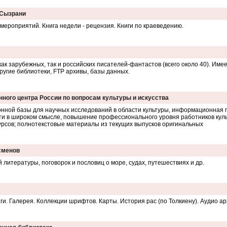
 Сызрани
мероприятий. Книга недели - рецензия. Книги по краеведению.
к зарубежных, так и российских писателей-фантастов (всего около 40). Име
ругие библиотеки, FTP архивы, базы данных.
ного центра России по вопросам культуры и искусства
нной базы для научных исследований в области культуры, информационная 
сти в широком смысле, повышение профессионального уровня работников куль
рсов; полнотекстовые материалы из текущих выпусков оригинальных
сменов
 литературы, поговорок и пословиц о море, судах, путешествиях и др.
и. Галерея. Коллекции шрифтов. Карты. История рас (по Толкиену). Аудио ар