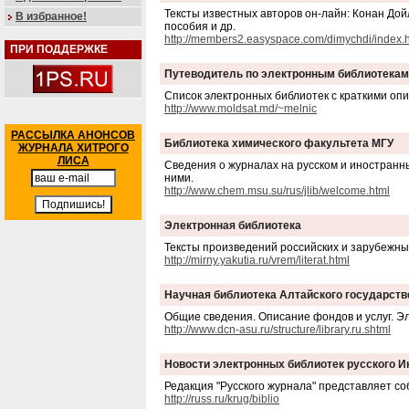
Тексты известных авторов он-лайн: Конан Дой
В избранное!
пособия и др.
http://members2.easyspace.com/dimychdi/index.
ПРИ ПОДДЕРЖКЕ
Путеводитель по электронным библиотекам
Список электронных библиотек с краткими оп
http://www.moldsat.md/~melnic
РАССЫЛКА АНОНСОВ
Библиотека химического факультета МГУ
ЖУРНАЛА ХИТРОГО
ЛИСА
Сведения о журналах на русском и иностранн
ними.
http://www.chem.msu.su/rus/jlib/welcome.html
Электронная библиотека
Тексты произведений российских и зарубежны
http://mirny.yakutia.ru/vrem/literat.html
Научная библиотека Алтайского государств
Общие сведения. Описание фондов и услуг. Э
http://www.dcn-asu.ru/structure/library.ru.shtml
Новости электронных библиотек русского И
Редакция "Русского журнала" представляет со
http://russ.ru/krug/biblio