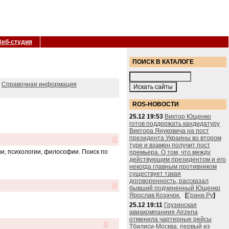
Веб-студия
ПОИСК В КАТАЛОГЕ
Справочная информация
ROS-НОВОСТИ
25.12 19:53
Виктор Ющенко
готов поддержать кандидатуру
Виктора Януковича на пост
президента Украины во втором
туре и взамен получит пост
и, психологии, философии. Поиск по
премьера. О том, что между
действующим президентом и его
некогда главным противником
существует такая
договоренность, рассказал
бывший подчиненный Ющенко
Ярослав Козачок.
[
Грани.Ру
]
25.12 19:11
Грузинская
авиакомпаниия Airzena
отменила чартерные рейсы
Тбилиси-Москва, первый из