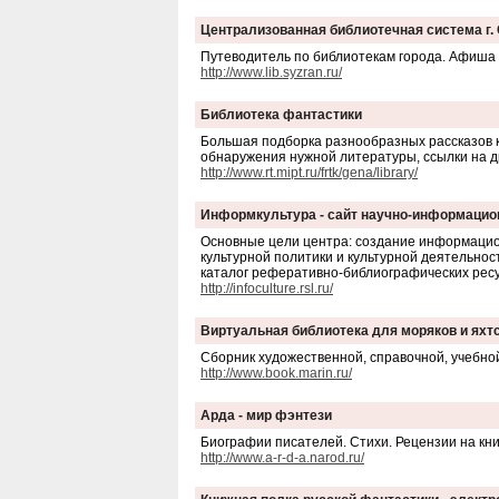
Централизованная библиотечная система г.
Путеводитель по библиотекам города. Афиша 
http://www.lib.syzran.ru/
Библиотека фантастики
Большая подборка разнообразных рассказов ка
обнаружения нужной литературы, ссылки на д
http://www.rt.mipt.ru/frtk/gena/library/
Информкультура - сайт научно-информацион
Основные цели центра: создание информацио
культурной политики и культурной деятельно
каталог реферативно-библиографических ресу
http://infoculture.rsl.ru/
Виртуальная библиотека для моряков и яхт
Сборник художественной, справочной, учебной
http://www.book.marin.ru/
Арда - мир фэнтези
Биографии писателей. Стихи. Рецензии на книг
http://www.a-r-d-a.narod.ru/