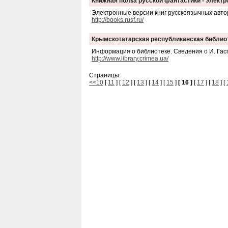
Книжная полка русской фантастики - электр
Электронные версии книг русскоязычных автор
http://books.rusf.ru/
Крымскотатарская республиканская библиот
Информация о библиотеке. Сведения о И. Гас
http://www.library.crimea.ua/
Страницы:
<<10
[
11
] [
12
] [
13
] [
14
] [
15
]
[ 16 ]
[
17
] [
18
] [