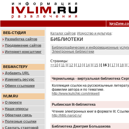
IgroZone.c
ВЕБ-СТУДИЯ
Каталог сайтов
:
Искусство и культура
:
БИБЛИОТЕКИ
Разработка сайтов
Продвижение сайтов
Библиографические и информационные услуг
Электронные библиотеки
Интернет-консалтинг
Страницы:
<<10
[
11
] [
12
] [
13
] [
14
] [
15
]
[ 16 ]
[
17
] [
18
] [
ВЕБМАСТЕРУ
Добавить URL
Чернильница - виртуальная библиотека Сер
Изменить ресурс
Коллекция ссылок на русскоязычные литерату
Обмен ссылками
фамилии автора и по тематике.
http://www.kulichki.com/inkwell
IVLIM.RU
О проекте
Рыбинская lit-библиотека
Наши опросы
Чтение электронных книг в формате lit. Ссылки
Обратная связь
http://litlib.narod.ru/
Полезные ссылки
Библиотека Дмитрия Большакова
Сделать стартовой