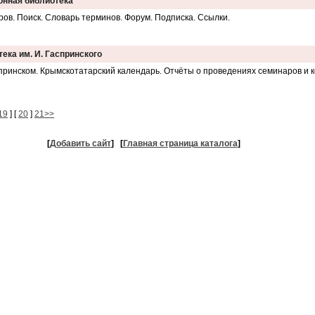
онная библиотека
ов. Поиск. Словарь терминов. Форум. Подписка. Ссылки.
ека им. И. Гаспринского
принском. Крымскотатарский календарь. Отчёты о проведениях семинаров и 
19
] [
20
]
21>>
[
Добавить сайт
]
[
Главная страница каталога
]