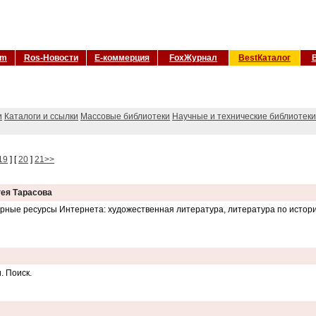
om
Ros-Новости
Е-коммерция
FoxЖурнал
BestКаталог
и
Каталоги и ссылки
Массовые библиотеки
Научные и технические библиотеки
19
] [
20
]
21>>
гея Тарасова
рные ресурсы Интернета: художественная литература, литература по истори
. Поиск.