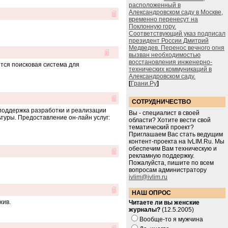
расположенный в
Александровском саду в Москве,
временно перенесут на
Поклонную гору.
Соответствующий указ подписал
президент России Дмитрий
Медведев. Перенос вечного огня
вызван необходимостью
восстановления инженерно-
ется поисковая система для
технических коммуникаций в
Александровском саду.
[
Грани.Ру
]
СОТРУДНИЧЕСТВО
поддержка разработки и реализации
Вы - специалист в своей
туры. Предоставление он-лайн услуг:
области? Хотите вести свой
тематический проект?
Приглашаем Вас стать ведущим
контент-проекта на IvLIM.Ru. Мы
обеспечим Вам техническую и
рекламную поддержку.
Пожалуйста, пишите по всем
вопросам администратору
ivlim@ivlim.ru
НАШ ОПРОС
хив.
Читаете ли вы женские
журналы?
(12.5.2005)
Вообще-то я мужчина