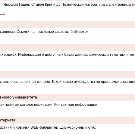
л, Ярослав Гашек, Стивен Кинг и др. Техническая литература в электронном в
html
исаниями. Ссылки на поисковые системы библиотек.
ых языках. Информация о доступных базах данных химической тематики и мет
х авторов различных жанров. Технические руководства по программированию 
енного университета
лектронный каталог периодики. Контактная информация.
нтернета
брания и новинки WEB-библиотек . Дискуссионный клуб.