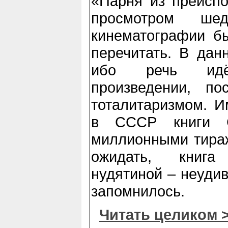
«Парня из преиспо
просмотром шед
кинематографии б
перечитать. В дан
ибо речь идё
произведении, п
тоталитаризмом. Им
в СССР книги С
миллионными тираж
ожидать, книга
нудятиной – неудив
запомнилось.
Читать целиком 