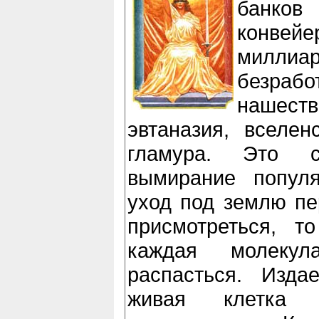
банк
конвей
милли
безра
нашес
эвтаназия, вселен
гламура. Это с
вымирание попул
уход под землю пе
присмотреться, т
каждая молекул
распасться. Изда
живая клетка