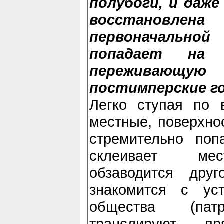
полубоги, и даже
восстанов
первоначальн
попадает на 
переживаю
постимперские г
Легко ступая по в
местные, поверхно
стремительно поп
склеивает мес
обзаводится друг
знакомится с уст
общества (пат
транслируют 