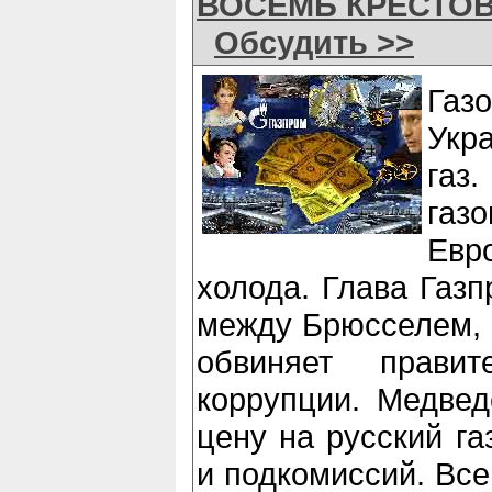
ВОСЕМЬ КРЕСТОВ
Обсудить >>
Газ
Укр
га
газ
Евр
холода. Глава Газ
между Брюсселем, 
обвиняет прави
коррупции. Медвед
цену на русский га
и подкомиссий. Все