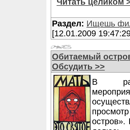
Читать целиком 
Раздел:
Ищешь фи
[12.01.2009 19:47:29
Обитаемый остров
Обсудить >>
В рам
мероприя
осуще
просмот
остров».