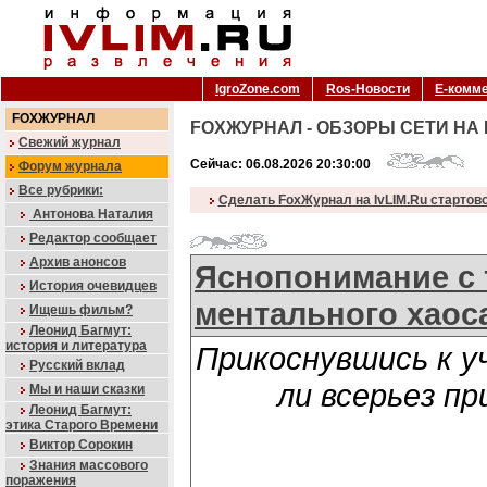
IgroZone.com
Ros-Новости
Е-комм
FOXЖУРНАЛ
FOXЖУРНАЛ - ОБЗОРЫ СЕТИ НА I
Свежий журнал
Сейчас: 06.08.2026 20:30:00
Форум журнала
Все рубрики:
Сделать FoxЖурнал на IvLIM.Ru стартов
Антонова Наталия
Редактор сообщает
Архив анонсов
Яснопонимание с 
История очевидцев
ментального хаос
Ищешь фильм?
Леонид Багмут:
история и литература
Прикоснувшись к у
Русский вклад
ли всерьез п
Мы и наши сказки
Леонид Багмут:
этика Старого Времени
Виктор Сорокин
Знания массового
поражения