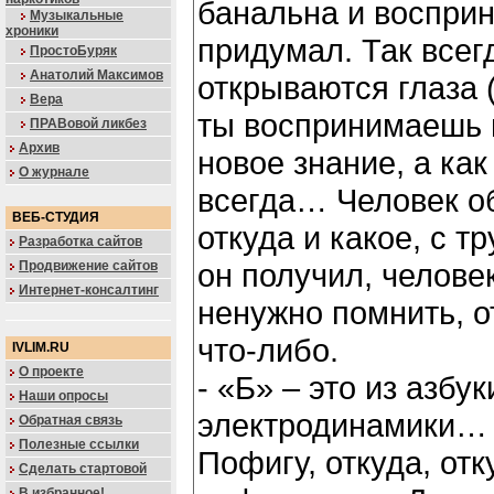
банальна и воспри
Музыкальные
хроники
придумал. Так всег
ПростоБуряк
Анатолий Максимов
открываются глаза 
Вера
ты воспринимаешь 
ПРАВовой ликбез
Архив
новое знание, а ка
О журнале
всегда… Человек о
ВЕБ-СТУДИЯ
откуда и какое, с т
Разработка сайтов
он получил, челове
Продвижение сайтов
Интернет-консалтинг
ненужно помнить, о
что-либо.
IVLIM.RU
О проекте
- «Б» – это из азбук
Наши опросы
электродинамики…
Обратная связь
Полезные ссылки
Пофигу, откуда, отк
Сделать стартовой
В избранное!