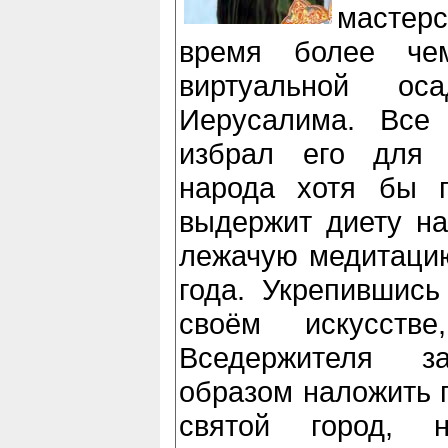
мастер
время более чем
виртуальной о
Иерусалима. Все 
избрал его для 
народа хотя бы п
выдержит диету на
лежачую медитацию
года. Укрепившись
своём искусств
Вседержителя з
образом наложить п
святой город,