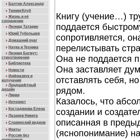
Балтин Александр
ТюнингКлуб
Книгу (учение…) тр
Жизнь и её
сохранение
поддается быстром
Леонид Татарин
Юрий Тубольцев
сопротивляется, он
Домашний очаг
перелистывать стр
Наука и Техника
Леонид Багмут:
Она не поддается п
стихотворения
Библиотека
Она заставляет дум
Новости
Инфразвук и
отставлять себя, н
излучения
Ландшафтный
рядом.
дизайн
Линки
Казалось, что абсо
Интернет
Костадинова Елена
создании и создате
Лазарев Никита
описанная в преды
Славянский ведизм
Факты
(яснопонимание) на
Россия без
наркотиков