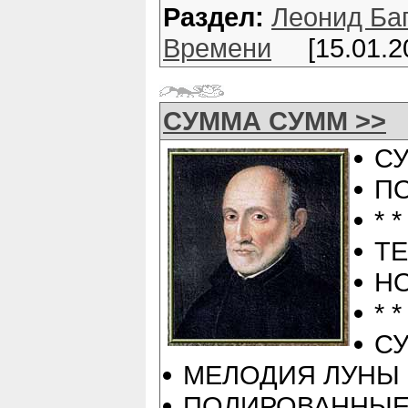
Раздел:
Леонид Баг
Времени
[15.01.2
СУММА СУММ >>
С
П
* *
Т
H
* *
С
МЕЛОДИЯ ЛУНЫ
ПОЛИРОВАННЫЕ