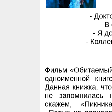
- Докт
В 
- Я д
- Колле
Фильм «Обитаемый 
одноименной книге
Данная книжка, что
не запомнилась н
скажем, «Пикни