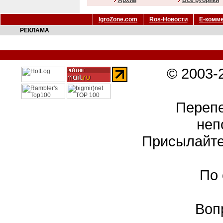
Архив
Все рубрики
IgroZone.com
Ros-Новости
Е-комм
РЕКЛАМА
© 2003-
Перепе
неп
Присылайте
По
Воп