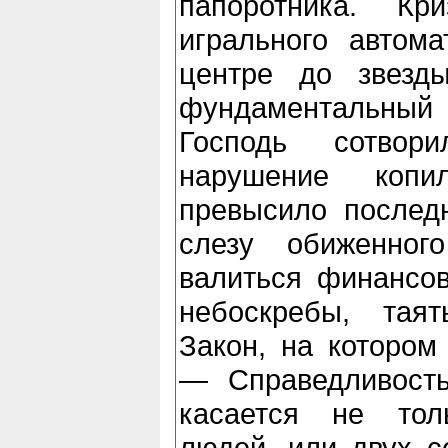
папоротника. Кр
игрального автома
центре до звезд
фундаментальный
Господь сотвор
нарушение копил
превысило послед
слезу обиженног
валиться финансов
небоскребы, тая
Закон, на котором
— Справедливость
касается не тол
людей, или двух с